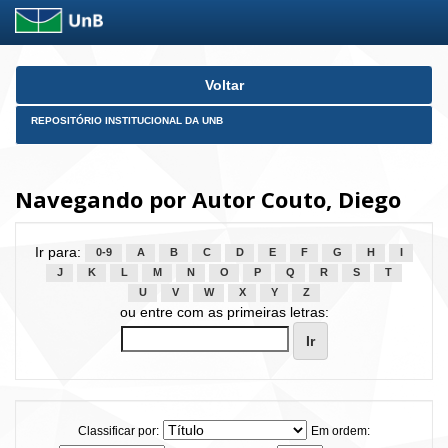
Skip
Voltar
navigation
REPOSITÓRIO INSTITUCIONAL DA UNB
Navegando por Autor Couto, Diego
Ir para:
0-9
A
B
C
D
E
F
G
H
I
J
K
L
M
N
O
P
Q
R
S
T
U
V
W
X
Y
Z
ou entre com as primeiras letras:
Classificar por:
Em ordem: