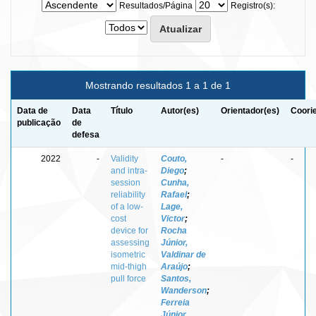
Resultados/Página
Registro(s):
Mostrando resultados 1 a 1 de 1
Data de
Data
Título
Autor(es)
Orientador(es)
Coori
publicação
de
defesa
2022
-
Validity
Couto,
-
-
and intra-
Diego
;
session
Cunha,
reliability
Rafael
;
of a low-
Lage,
cost
Victor
;
device for
Rocha
assessing
Júnior,
isometric
Valdinar de
mid-thigh
Araújo
;
pull force
Santos,
Wanderson
;
Ferreia
Júnior,