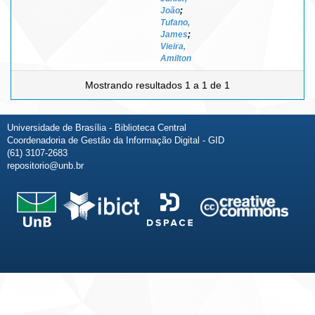
João
;
Tufano,
James
;
Vieira,
Amilton
Mostrando resultados 1 a 1 de 1
Universidade de Brasília - Biblioteca Central
Coordenadoria de Gestão da Informação Digital - GID
(61) 3107-2683
repositorio@unb.br
Fale conosco