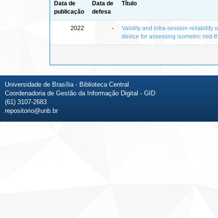
Data de
Data de
Título
publicação
defesa
2022
-
Validity and intra-session reliability 
device for assessing isometric mid-th
Universidade de Brasília - Biblioteca Central
Coordenadoria de Gestão da Informação Digital - GID
(61) 3107-2683
repositorio@unb.br