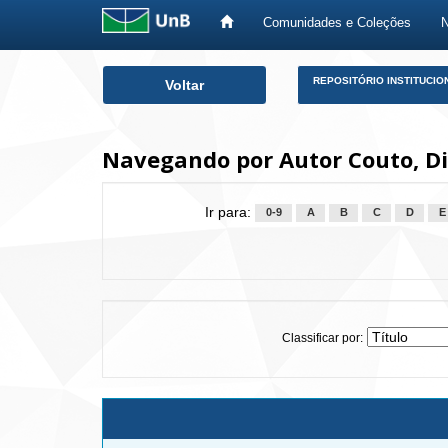
Comunidades e Coleções
Skip
REPOSITÓRIO INSTITUCIO
Voltar
navigation
Navegando por Autor Couto, D
Ir para:
0-9
A
B
C
D
E
Classificar por: