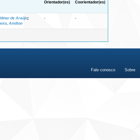
Orientador(es)
Coorientador(es)
ldinar de Araújo
;
-
-
ieira, Amilton
Fale conosco
Sobre