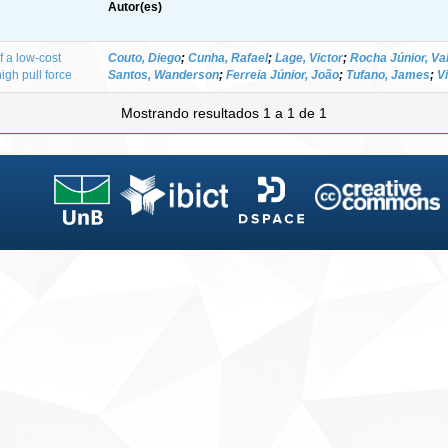
Autor(es)
of a low-cost
Couto, Diego
;
Cunha, Rafael
;
Lage, Victor
;
Rocha Júnior, Va
igh pull force
Santos, Wanderson
;
Ferreia Júnior, João
;
Tufano, James
;
V
Mostrando resultados 1 a 1 de 1