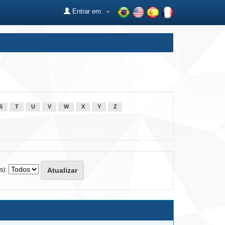
Entrar em:
S
T
U
V
W
X
Y
Z
s):