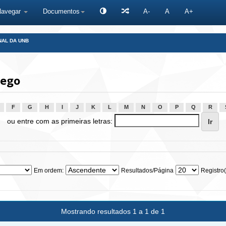
Navegar
Documentos
A-
A
A+
NAL DA UNB
iego
F
G
H
I
J
K
L
M
N
O
P
Q
R
ou entre com as primeiras letras:
Em ordem:
Resultados/Página
Registro(
Mostrando resultados 1 a 1 de 1