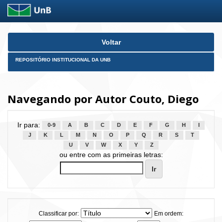
Skip
Voltar
navigation
REPOSITÓRIO INSTITUCIONAL DA UNB
Navegando por Autor Couto, Diego
Ir para:
0-9
A
B
C
D
E
F
G
H
I
J
K
L
M
N
O
P
Q
R
S
T
U
V
W
X
Y
Z
ou entre com as primeiras letras:
Classificar por:
Em ordem: