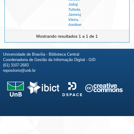
João
;
Tufano,
James
;
Vieira,
Amilton
Mostrando resultados 1 a 1 de 1
Universidade de Brasília - Biblioteca Central
Coordenadoria de Gestão da Informação Digital - GID
(61) 3107-2683
repositorio@unb.br
Fale conosco