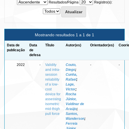
Resultados/Página
Registro(s):
Mostrando resultados 1 a 1 de 1
Data de
Data
Título
Autor(es)
Orientador(es)
Coori
publicação
de
defesa
2022
-
Validity
Couto,
-
-
and intra-
Diego
;
session
Cunha,
reliability
Rafael
;
of a low-
Lage,
cost
Victor
;
device for
Rocha
assessing
Júnior,
isometric
Valdinar de
mid-thigh
Araújo
;
pull force
Santos,
Wanderson
;
Ferreia
Júnior,