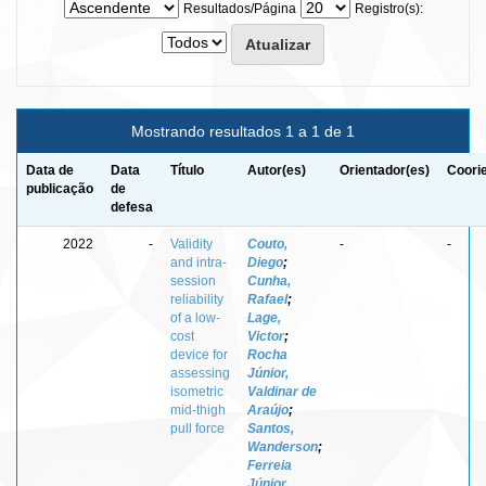
Resultados/Página
Registro(s):
Mostrando resultados 1 a 1 de 1
Data de
Data
Título
Autor(es)
Orientador(es)
Coori
publicação
de
defesa
2022
-
Validity
Couto,
-
-
and intra-
Diego
;
session
Cunha,
reliability
Rafael
;
of a low-
Lage,
cost
Victor
;
device for
Rocha
assessing
Júnior,
isometric
Valdinar de
mid-thigh
Araújo
;
pull force
Santos,
Wanderson
;
Ferreia
Júnior,