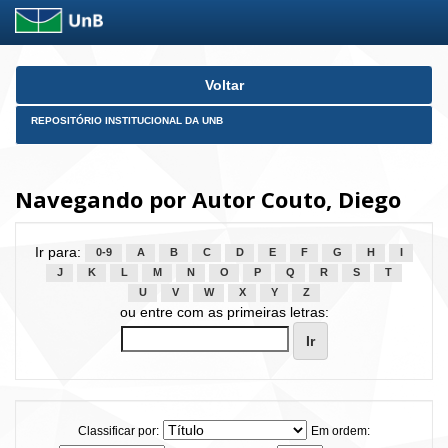
Skip
Voltar
navigation
REPOSITÓRIO INSTITUCIONAL DA UNB
Navegando por Autor Couto, Diego
Ir para:
0-9
A
B
C
D
E
F
G
H
I
J
K
L
M
N
O
P
Q
R
S
T
U
V
W
X
Y
Z
ou entre com as primeiras letras:
Classificar por:
Em ordem: