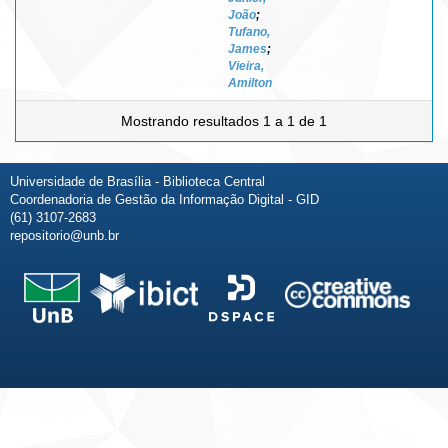
João
;
Tufano,
James
;
Vieira,
Amilton
Mostrando resultados 1 a 1 de 1
Universidade de Brasília - Biblioteca Central
Coordenadoria de Gestão da Informação Digital - GID
(61) 3107-2683
repositorio@unb.br
Fale conosco