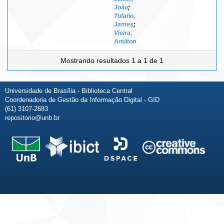
João
;
Tufano,
James
;
Vieira,
Amilton
Mostrando resultados 1 a 1 de 1
Universidade de Brasília - Biblioteca Central
Coordenadoria de Gestão da Informação Digital - GID
(61) 3107-2683
repositorio@unb.br
Fale conosco