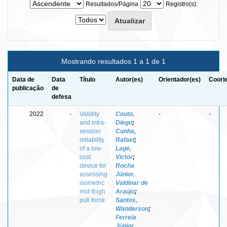
Resultados/Página
Registro(s):
Mostrando resultados 1 a 1 de 1
Data de
Data
Título
Autor(es)
Orientador(es)
Coori
publicação
de
defesa
2022
-
Validity
Couto,
-
-
and intra-
Diego
;
session
Cunha,
reliability
Rafael
;
of a low-
Lage,
cost
Victor
;
device for
Rocha
assessing
Júnior,
isometric
Valdinar de
mid-thigh
Araújo
;
pull force
Santos,
Wanderson
;
Ferreia
Júnior,