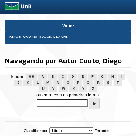
Skip
Voltar
navigation
REPOSITÓRIO INSTITUCIONAL DA UNB
Navegando por Autor Couto, Diego
Ir para:
0-9
A
B
C
D
E
F
G
H
I
J
K
L
M
N
O
P
Q
R
S
T
U
V
W
X
Y
Z
ou entre com as primeiras letras:
Classificar por:
Em ordem: