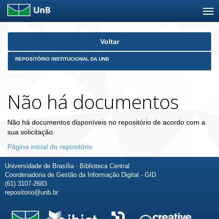
Skip
Voltar
navigation
REPOSITÓRIO INSTITUCIONAL DA UNB
Não há documentos
Não há documentos disponíveis no repositório de acordo com a
sua solicitação.
Página inicial do repositório
Universidade de Brasília - Biblioteca Central
Coordenadoria de Gestão da Informação Digital - GID
(61) 3107-2683
repositorio@unb.br