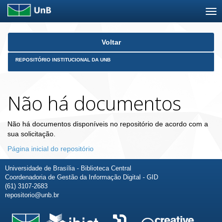
Skip
Voltar
navigation
REPOSITÓRIO INSTITUCIONAL DA UNB
Não há documentos
Não há documentos disponíveis no repositório de acordo com a
sua solicitação.
Página inicial do repositório
Universidade de Brasília - Biblioteca Central
Coordenadoria de Gestão da Informação Digital - GID
(61) 3107-2683
repositorio@unb.br