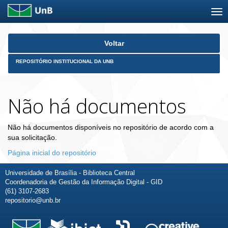
Skip
Voltar
navigation
REPOSITÓRIO INSTITUCIONAL DA UNB
Não há documentos
Não há documentos disponíveis no repositório de acordo com a
sua solicitação.
Página inicial do repositório
Universidade de Brasília - Biblioteca Central
Coordenadoria de Gestão da Informação Digital - GID
(61) 3107-2683
repositorio@unb.br