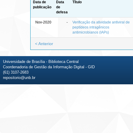
Data de
Data
Título
publicação
de
defesa
Nov-2020
-
Verificação da atividade antiviral de
peptídeos intragênicos
antimicrobianos (IAPs)
< Anterior
Universidade de Brasília - Biblioteca Central
Coordenadoria de Gestão da Informação Digital - GID
(61) 3107-2683
repositorio@unb.br