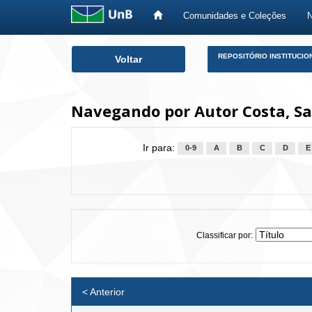
Comunidades e Coleções
Skip
REPOSITÓRIO INSTITUCIO
Voltar
navigation
Navegando por Autor Costa, Sa
Ir para:
0-9
A
B
C
D
E
Classificar por:
< Anterior