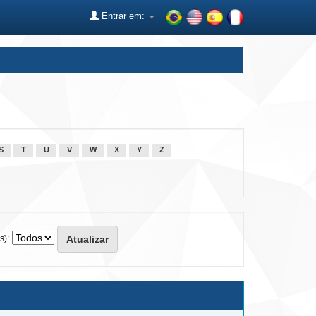
Entrar em:
S
T
U
V
W
X
Y
Z
s):