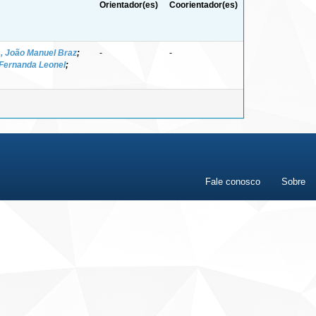
Orientador(es)
Coorientador(es)
, João Manuel Braz
;
-
-
 Fernanda Leonel
;
Fale conosco
Sobre