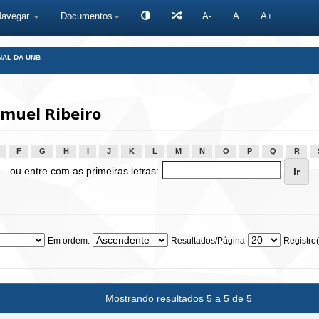
Navegar
Documentos
A-
A
A+
NAL DA UNB
muel Ribeiro
F
G
H
I
J
K
L
M
N
O
P
Q
R
ou entre com as primeiras letras:
Em ordem:
Resultados/Página
Registro(
Mostrando resultados 5 a 5 de 5