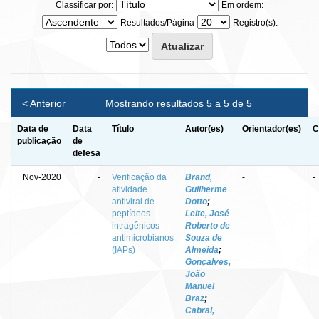
Classificar por:
Em ordem:
Resultados/Página
Registro(s):
< Anterior
Mostrando resultados 5 a 5 de 5
Data de
Data
Título
Autor(es)
Orientador(es)
C
publicação
de
defesa
Nov-2020
-
Verificação da
Brand,
-
-
atividade
Guilherme
antiviral de
Dotto
;
peptídeos
Leite, José
intragênicos
Roberto de
antimicrobianos
Souza de
(IAPs)
Almeida
;
Gonçalves,
João
Manuel
Braz
;
Cabral,