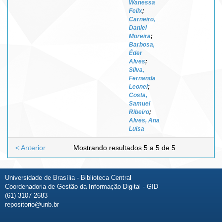
Wanessa
Felix
;
Carneiro,
Daniel
Moreira
;
Barbosa,
Éder
Alves
;
Silva,
Fernanda
Leonel
;
Costa,
Samuel
Ribeiro
;
Alves, Ana
Luísa
< Anterior
Mostrando resultados 5 a 5 de 5
Universidade de Brasília - Biblioteca Central
Coordenadoria de Gestão da Informação Digital - GID
(61) 3107-2683
repositorio@unb.br