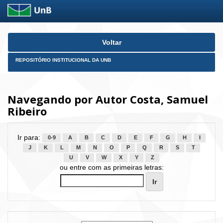
Skip
Voltar
navigation
REPOSITÓRIO INSTITUCIONAL DA UNB
Navegando por Autor Costa, Samuel
Ribeiro
Ir para:
0-9
A
B
C
D
E
F
G
H
I
J
K
L
M
N
O
P
Q
R
S
T
U
V
W
X
Y
Z
ou entre com as primeiras letras: