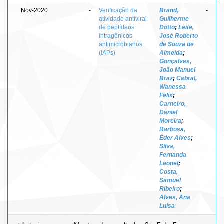
Nov-2020
-
Verificação da
Brand,
-
atividade antiviral
Guilherme
de peptídeos
Dotto
;
Leite,
intragênicos
José Roberto
antimicrobianos
de Souza de
(IAPs)
Almeida
;
Gonçalves,
João Manuel
Braz
;
Cabral,
Wanessa
Felix
;
Carneiro,
Daniel
Moreira
;
Barbosa,
Éder Alves
;
Silva,
Fernanda
Leonel
;
Costa,
Samuel
Ribeiro
;
Alves, Ana
Luísa