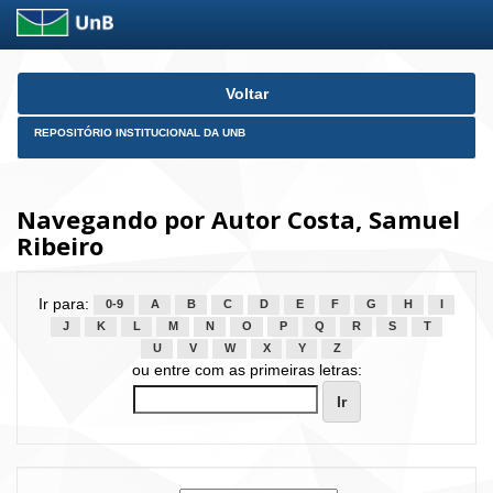
Skip
Voltar
navigation
REPOSITÓRIO INSTITUCIONAL DA UNB
Navegando por Autor Costa, Samuel
Ribeiro
Ir para:
0-9
A
B
C
D
E
F
G
H
I
J
K
L
M
N
O
P
Q
R
S
T
U
V
W
X
Y
Z
ou entre com as primeiras letras: