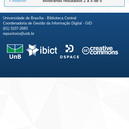
< Anterior
Mostrando resultados 2 a 5 de 5
Universidade de Brasília - Biblioteca Central
Coordenadoria de Gestão da Informação Digital - GID
(61) 3107-2683
repositorio@unb.br
Fale conosco
Sobre