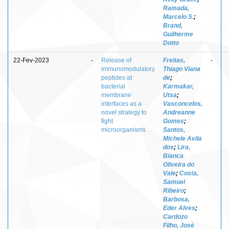
Ramada,
Marcelo S.
;
Brand,
Guilherme
Dotto
22-Fev-2023
-
Release of
Freitas,
-
immunomodulatory
Thiago Viana
peptides at
de
;
bacterial
Karmakar,
membrane
Utsa
;
interfaces as a
Vasconcelos,
novel strategy to
Andreanne
fight
Gomes
;
microorganisms
Santos,
Michele Avila
dos
;
Lira,
Bianca
Oliveira do
Vale
;
Costa,
Samuel
Ribeiro
;
Barbosa,
Eder Alves
;
Cardozo
Filho, José