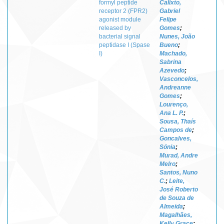
formyl peptide
Calixto,
receptor 2 (FPR2)
Gabriel
agonist module
Felipe
released by
Gomes
;
bacterial signal
Nunes, João
peptidase I (Spase
Bueno
;
I)
Machado,
Sabrina
Azevedo
;
Vasconcelos,
Andreanne
Gomes
;
Lourenço,
Ana L. P.
;
Sousa, Thaís
Campos de
;
Goncalves,
Sónia
;
Murad, Andre
Melro
;
Santos, Nuno
C.
;
Leite,
José Roberto
de Souza de
Almeida
;
Magalhães,
Kelly Grace
;