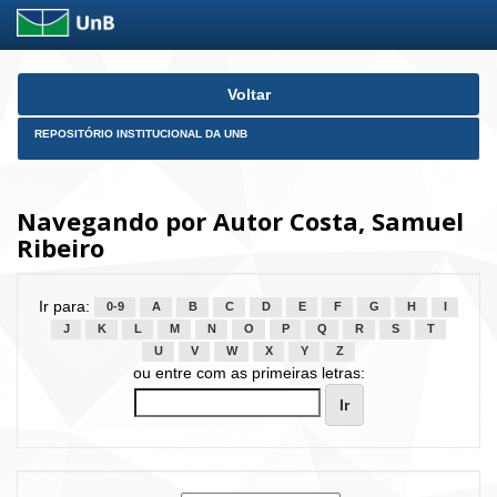
Skip
Voltar
navigation
REPOSITÓRIO INSTITUCIONAL DA UNB
Navegando por Autor Costa, Samuel
Ribeiro
Ir para:
0-9
A
B
C
D
E
F
G
H
I
J
K
L
M
N
O
P
Q
R
S
T
U
V
W
X
Y
Z
ou entre com as primeiras letras: