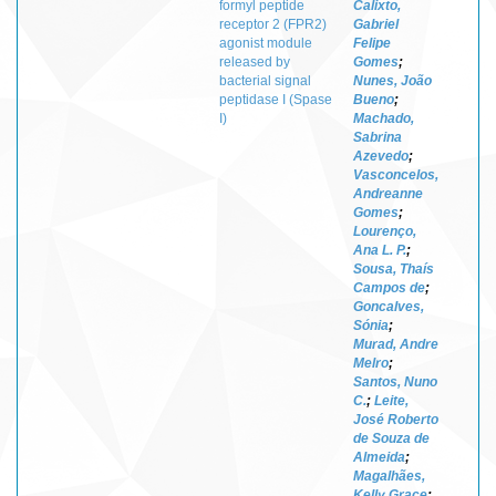
formyl peptide
Calixto,
receptor 2 (FPR2)
Gabriel
agonist module
Felipe
released by
Gomes
;
bacterial signal
Nunes, João
peptidase I (Spase
Bueno
;
I)
Machado,
Sabrina
Azevedo
;
Vasconcelos,
Andreanne
Gomes
;
Lourenço,
Ana L. P.
;
Sousa, Thaís
Campos de
;
Goncalves,
Sónia
;
Murad, Andre
Melro
;
Santos, Nuno
C.
;
Leite,
José Roberto
de Souza de
Almeida
;
Magalhães,
Kelly Grace
;