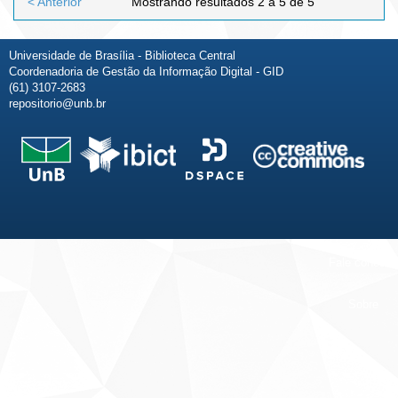
< Anterior
Mostrando resultados 2 a 5 de 5
Universidade de Brasília - Biblioteca Central
Coordenadoria de Gestão da Informação Digital - GID
(61) 3107-2683
repositorio@unb.br
Fale conosco
Sobre