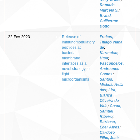
Ramada,
Marcelo S.
;
Brand,
Guilherme
Dotto
22-Fev-2023
-
Release of
Freitas,
-
immunomodulatory
Thiago Viana
peptides at
de
;
bacterial
Karmakar,
membrane
Utsa
;
interfaces as a
Vasconcelos,
novel strategy to
Andreanne
fight
Gomes
;
microorganisms
Santos,
Michele Avila
dos
;
Lira,
Bianca
Oliveira do
Vale
;
Costa,
Samuel
Ribeiro
;
Barbosa,
Eder Alves
;
Cardozo
Filho, José