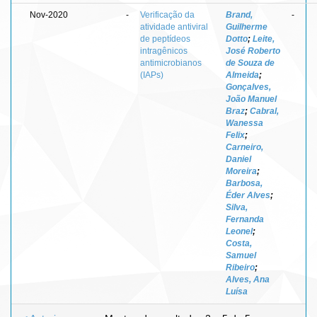
Nov-2020
-
Verificação da
Brand,
-
atividade antiviral
Guilherme
de peptídeos
Dotto
;
Leite,
intragênicos
José Roberto
antimicrobianos
de Souza de
(IAPs)
Almeida
;
Gonçalves,
João Manuel
Braz
;
Cabral,
Wanessa
Felix
;
Carneiro,
Daniel
Moreira
;
Barbosa,
Éder Alves
;
Silva,
Fernanda
Leonel
;
Costa,
Samuel
Ribeiro
;
Alves, Ana
Luísa