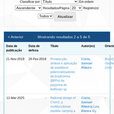
Classificar por:
Em ordem:
Resultados/Página
Registro(s):
< Anterior
Mostrando resultados 2 a 5 de 5
Data de
Data de
Título
Autor(es)
Orient
publicação
defesa
21-Nov-2019
26-Fev-2019
Prospecção,
Costa,
Brand,
síntese e aplicação
Samuel
Guilh
de peptídeos
Ribeiro
Dotto
potencializadores
de bradicinina
(BPPs) da
peçonha de
bothrops sp.
12-Mar-2025
-
Rational design of
Costa,
-
Chim3, a
Samuel
multifunctional
Ribeiro
;
Lira,
peptide carrying a
Bianca O.
;