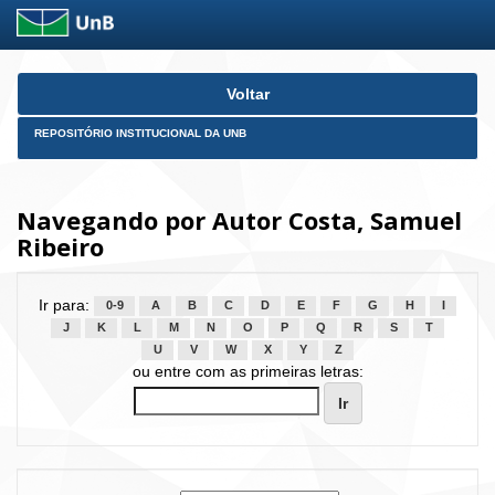
Skip
Voltar
navigation
REPOSITÓRIO INSTITUCIONAL DA UNB
Navegando por Autor Costa, Samuel
Ribeiro
Ir para:
0-9
A
B
C
D
E
F
G
H
I
J
K
L
M
N
O
P
Q
R
S
T
U
V
W
X
Y
Z
ou entre com as primeiras letras: