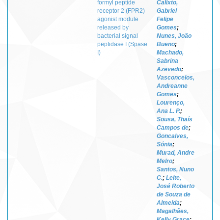
formyl peptide
Calixto,
receptor 2 (FPR2)
Gabriel
agonist module
Felipe
released by
Gomes
;
bacterial signal
Nunes, João
peptidase I (Spase
Bueno
;
I)
Machado,
Sabrina
Azevedo
;
Vasconcelos,
Andreanne
Gomes
;
Lourenço,
Ana L. P.
;
Sousa, Thaís
Campos de
;
Goncalves,
Sónia
;
Murad, Andre
Melro
;
Santos, Nuno
C.
;
Leite,
José Roberto
de Souza de
Almeida
;
Magalhães,
Kelly Grace
;