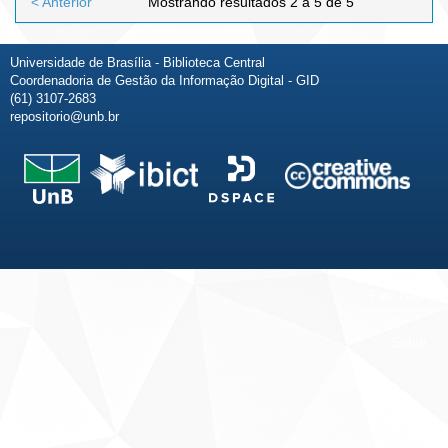
< Anterior
Mostrando resultados 2 a 5 de 5
Universidade de Brasília - Biblioteca Central
Coordenadoria de Gestão da Informação Digital - GID
(61) 3107-2683
repositorio@unb.br
Fale conosco
Sobre