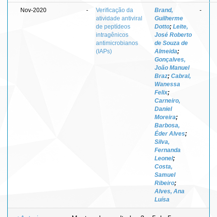
Nov-2020
-
Verificação da
Brand,
-
atividade antiviral
Guilherme
de peptídeos
Dotto
;
Leite,
intragênicos
José Roberto
antimicrobianos
de Souza de
(IAPs)
Almeida
;
Gonçalves,
João Manuel
Braz
;
Cabral,
Wanessa
Felix
;
Carneiro,
Daniel
Moreira
;
Barbosa,
Éder Alves
;
Silva,
Fernanda
Leonel
;
Costa,
Samuel
Ribeiro
;
Alves, Ana
Luísa