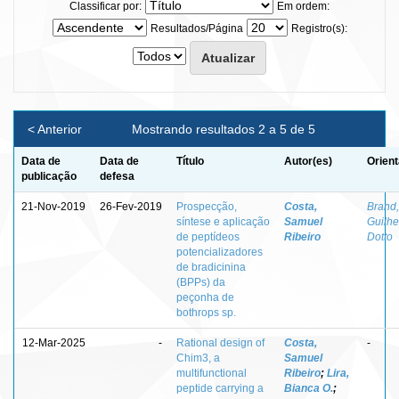
Classificar por:
Em ordem:
Resultados/Página
Registro(s):
< Anterior
Mostrando resultados 2 a 5 de 5
Data de
Data de
Título
Autor(es)
Orient
publicação
defesa
21-Nov-2019
26-Fev-2019
Prospecção,
Costa,
Brand,
síntese e aplicação
Samuel
Guilh
de peptídeos
Ribeiro
Dotto
potencializadores
de bradicinina
(BPPs) da
peçonha de
bothrops sp.
12-Mar-2025
-
Rational design of
Costa,
-
Chim3, a
Samuel
multifunctional
Ribeiro
;
Lira,
peptide carrying a
Bianca O.
;