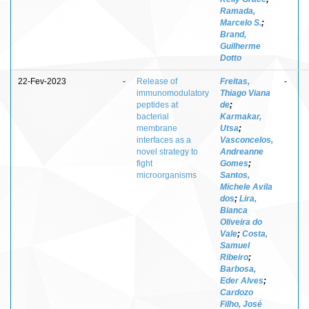
Ramada,
Marcelo S.
;
Brand,
Guilherme
Dotto
22-Fev-2023
-
Release of
Freitas,
-
immunomodulatory
Thiago Viana
peptides at
de
;
bacterial
Karmakar,
membrane
Utsa
;
interfaces as a
Vasconcelos,
novel strategy to
Andreanne
fight
Gomes
;
microorganisms
Santos,
Michele Avila
dos
;
Lira,
Bianca
Oliveira do
Vale
;
Costa,
Samuel
Ribeiro
;
Barbosa,
Eder Alves
;
Cardozo
Filho, José