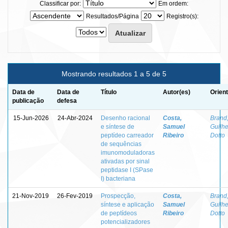
Classificar por:
Em ordem:
Resultados/Página
Registro(s):
Mostrando resultados 1 a 5 de 5
Data de
Data de
Título
Autor(es)
Orien
publicação
defesa
15-Jun-2026
24-Abr-2024
Desenho racional
Costa,
Brand
e síntese de
Samuel
Guilh
peptídeo carreador
Ribeiro
Dotto
de sequências
imunomoduladoras
ativadas por sinal
peptidase I (SPase
I) bacteriana
21-Nov-2019
26-Fev-2019
Prospecção,
Costa,
Brand
síntese e aplicação
Samuel
Guilh
de peptídeos
Ribeiro
Dotto
potencializadores