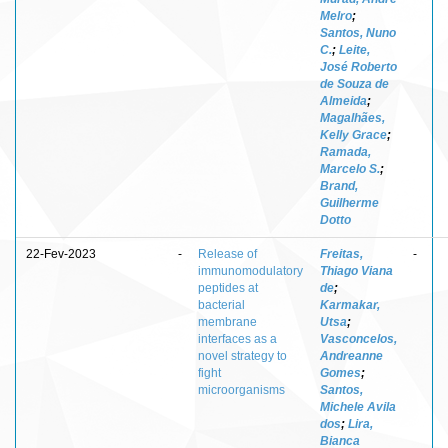
Melro
;
Santos, Nuno
C.
;
Leite,
José Roberto
de Souza de
Almeida
;
Magalhães,
Kelly Grace
;
Ramada,
Marcelo S.
;
Brand,
Guilherme
Dotto
22-Fev-2023
-
Release of
Freitas,
-
immunomodulatory
Thiago Viana
peptides at
de
;
bacterial
Karmakar,
membrane
Utsa
;
interfaces as a
Vasconcelos,
novel strategy to
Andreanne
fight
Gomes
;
microorganisms
Santos,
Michele Avila
dos
;
Lira,
Bianca