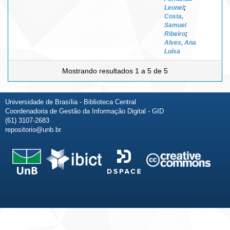
Leonel
;
Costa,
Samuel
Ribeiro
;
Alves, Ana
Luísa
Mostrando resultados 1 a 5 de 5
Universidade de Brasília - Biblioteca Central
Coordenadoria de Gestão da Informação Digital - GID
(61) 3107-2683
repositorio@unb.br
Fale conosco