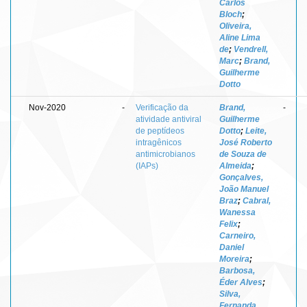
Carlos
Bloch
;
Oliveira,
Aline Lima
de
;
Vendrell,
Marc
;
Brand,
Guilherme
Dotto
Nov-2020
-
Verificação da
Brand,
-
atividade antiviral
Guilherme
de peptídeos
Dotto
;
Leite,
intragênicos
José Roberto
antimicrobianos
de Souza de
(IAPs)
Almeida
;
Gonçalves,
João Manuel
Braz
;
Cabral,
Wanessa
Felix
;
Carneiro,
Daniel
Moreira
;
Barbosa,
Éder Alves
;
Silva,
Fernanda