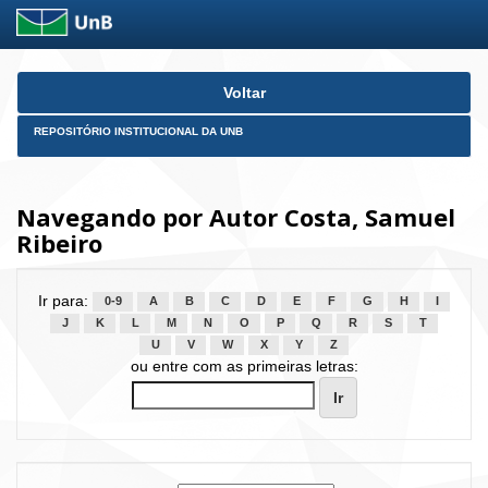
Skip
Voltar
navigation
REPOSITÓRIO INSTITUCIONAL DA UNB
Navegando por Autor Costa, Samuel
Ribeiro
Ir para:
0-9
A
B
C
D
E
F
G
H
I
J
K
L
M
N
O
P
Q
R
S
T
U
V
W
X
Y
Z
ou entre com as primeiras letras: