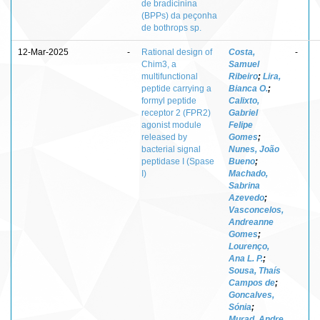
de bradicinina
(BPPs) da peçonha
de bothrops sp.
12-Mar-2025
-
Rational design of
Costa,
-
Chim3, a
Samuel
multifunctional
Ribeiro
;
Lira,
peptide carrying a
Bianca O.
;
formyl peptide
Calixto,
receptor 2 (FPR2)
Gabriel
agonist module
Felipe
released by
Gomes
;
bacterial signal
Nunes, João
peptidase I (Spase
Bueno
;
I)
Machado,
Sabrina
Azevedo
;
Vasconcelos,
Andreanne
Gomes
;
Lourenço,
Ana L. P.
;
Sousa, Thaís
Campos de
;
Goncalves,
Sónia
;
Murad, Andre