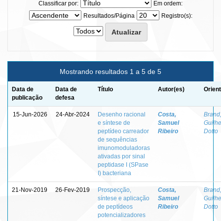
Classificar por:
Em ordem:
Resultados/Página
Registro(s):
Mostrando resultados 1 a 5 de 5
Data de
Data de
Título
Autor(es)
Orien
publicação
defesa
15-Jun-2026
24-Abr-2024
Desenho racional
Costa,
Brand
e síntese de
Samuel
Guilh
peptídeo carreador
Ribeiro
Dotto
de sequências
imunomoduladoras
ativadas por sinal
peptidase I (SPase
I) bacteriana
21-Nov-2019
26-Fev-2019
Prospecção,
Costa,
Brand
síntese e aplicação
Samuel
Guilh
de peptídeos
Ribeiro
Dotto
potencializadores