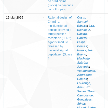
de bradicinina
(BPPs) da peçonha
de bothrops sp.
12-Mar-2025
-
Rational design of
Costa,
-
Chim3, a
Samuel
multifunctional
Ribeiro
;
Lira,
peptide carrying a
Bianca O.
;
formyl peptide
Calixto,
receptor 2 (FPR2)
Gabriel
agonist module
Felipe
released by
Gomes
;
bacterial signal
Nunes, João
peptidase I (Spase
Bueno
;
I)
Machado,
Sabrina
Azevedo
;
Vasconcelos,
Andreanne
Gomes
;
Lourenço,
Ana L. P.
;
Sousa, Thaís
Campos de
;
Goncalves,
Sónia
;
Murad, Andre