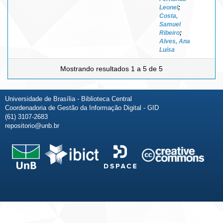
Leonel
;
Costa,
Samuel
Ribeiro
;
Alves, Ana
Luísa
Mostrando resultados 1 a 5 de 5
Universidade de Brasília - Biblioteca Central
Coordenadoria de Gestão da Informação Digital - GID
(61) 3107-2683
repositorio@unb.br
Fale conosco