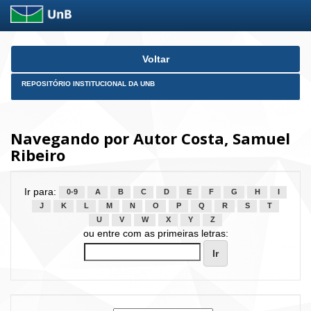
Skip
Voltar
navigation
REPOSITÓRIO INSTITUCIONAL DA UNB
Navegando por Autor Costa, Samuel
Ribeiro
Ir para:
0-9
A
B
C
D
E
F
G
H
I
J
K
L
M
N
O
P
Q
R
S
T
U
V
W
X
Y
Z
ou entre com as primeiras letras: