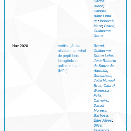
Carlos
Bloch
;
Oliveira,
Aline Lima
de
;
Vendrell,
Marc
;
Brand,
Guilherme
Dotto
Nov-2020
-
Verificação da
Brand,
-
atividade antiviral
Guilherme
de peptídeos
Dotto
;
Leite,
intragênicos
José Roberto
antimicrobianos
de Souza de
(IAPs)
Almeida
;
Gonçalves,
João Manuel
Braz
;
Cabral,
Wanessa
Felix
;
Carneiro,
Daniel
Moreira
;
Barbosa,
Éder Alves
;
Silva,
Fernanda