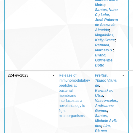
Melro
;
Santos, Nuno
C.
;
Leite,
José Roberto
de Souza de
Almeida
;
Magalhães,
Kelly Grace
;
Ramada,
Marcelo S.
;
Brand,
Guilherme
Dotto
22-Fev-2023
-
Release of
Freitas,
-
immunomodulatory
Thiago Viana
peptides at
de
;
bacterial
Karmakar,
membrane
Utsa
;
interfaces as a
Vasconcelos,
novel strategy to
Andreanne
fight
Gomes
;
microorganisms
Santos,
Michele Avila
dos
;
Lira,
Bianca