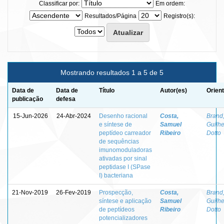
Classificar por:
Em ordem:
Resultados/Página
Registro(s):
Mostrando resultados 1 a 5 de 5
Data de
Data de
Título
Autor(es)
Orien
publicação
defesa
15-Jun-2026
24-Abr-2024
Desenho racional
Costa,
Brand
e síntese de
Samuel
Guilh
peptídeo carreador
Ribeiro
Dotto
de sequências
imunomoduladoras
ativadas por sinal
peptidase I (SPase
I) bacteriana
21-Nov-2019
26-Fev-2019
Prospecção,
Costa,
Brand
síntese e aplicação
Samuel
Guilh
de peptídeos
Ribeiro
Dotto
potencializadores