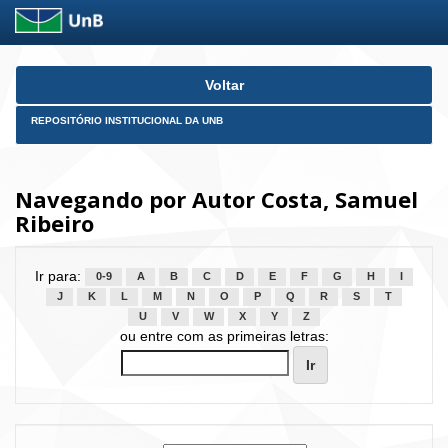
Skip
Voltar
navigation
REPOSITÓRIO INSTITUCIONAL DA UNB
Navegando por Autor Costa, Samuel
Ribeiro
Ir para:
0-9
A
B
C
D
E
F
G
H
I
J
K
L
M
N
O
P
Q
R
S
T
U
V
W
X
Y
Z
ou entre com as primeiras letras: