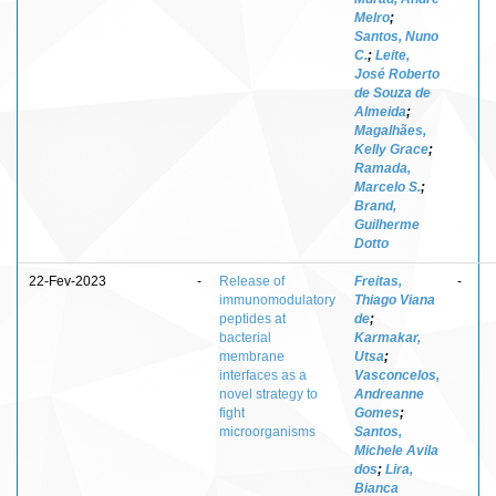
Melro
;
Santos, Nuno
C.
;
Leite,
José Roberto
de Souza de
Almeida
;
Magalhães,
Kelly Grace
;
Ramada,
Marcelo S.
;
Brand,
Guilherme
Dotto
22-Fev-2023
-
Release of
Freitas,
-
immunomodulatory
Thiago Viana
peptides at
de
;
bacterial
Karmakar,
membrane
Utsa
;
interfaces as a
Vasconcelos,
novel strategy to
Andreanne
fight
Gomes
;
microorganisms
Santos,
Michele Avila
dos
;
Lira,
Bianca