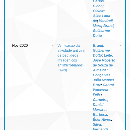
Carlos
Bloch
;
Oliveira,
Aline Lima
de
;
Vendrell,
Marc
;
Brand,
Guilherme
Dotto
Nov-2020
-
Verificação da
Brand,
-
atividade antiviral
Guilherme
de peptídeos
Dotto
;
Leite,
intragênicos
José Roberto
antimicrobianos
de Souza de
(IAPs)
Almeida
;
Gonçalves,
João Manuel
Braz
;
Cabral,
Wanessa
Felix
;
Carneiro,
Daniel
Moreira
;
Barbosa,
Éder Alves
;
Silva,
Fernanda