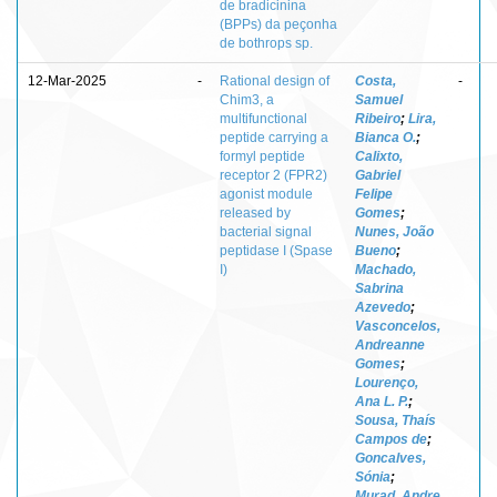
de bradicinina
(BPPs) da peçonha
de bothrops sp.
12-Mar-2025
-
Rational design of
Costa,
-
Chim3, a
Samuel
multifunctional
Ribeiro
;
Lira,
peptide carrying a
Bianca O.
;
formyl peptide
Calixto,
receptor 2 (FPR2)
Gabriel
agonist module
Felipe
released by
Gomes
;
bacterial signal
Nunes, João
peptidase I (Spase
Bueno
;
I)
Machado,
Sabrina
Azevedo
;
Vasconcelos,
Andreanne
Gomes
;
Lourenço,
Ana L. P.
;
Sousa, Thaís
Campos de
;
Goncalves,
Sónia
;
Murad, Andre