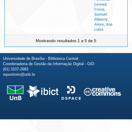
Leonel
;
Costa,
Samuel
Ribeiro
;
Alves, Ana
Luísa
Mostrando resultados 1 a 5 de 5
Universidade de Brasília - Biblioteca Central
Coordenadoria de Gestão da Informação Digital - GID
(61) 3107-2683
repositorio@unb.br
Fale conosco