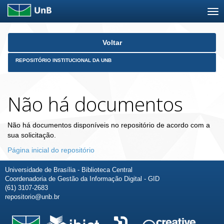
Skip
Voltar
navigation
REPOSITÓRIO INSTITUCIONAL DA UNB
Não há documentos
Não há documentos disponíveis no repositório de acordo com a
sua solicitação.
Página inicial do repositório
Universidade de Brasília - Biblioteca Central
Coordenadoria de Gestão da Informação Digital - GID
(61) 3107-2683
repositorio@unb.br