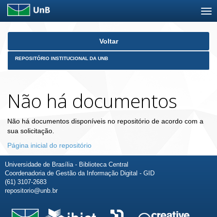
Skip
Voltar
navigation
REPOSITÓRIO INSTITUCIONAL DA UNB
Não há documentos
Não há documentos disponíveis no repositório de acordo com a
sua solicitação.
Página inicial do repositório
Universidade de Brasília - Biblioteca Central
Coordenadoria de Gestão da Informação Digital - GID
(61) 3107-2683
repositorio@unb.br