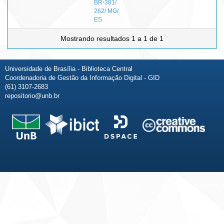
BR-381/
262/ MG/
ES
Mostrando resultados 1 a 1 de 1
Universidade de Brasília - Biblioteca Central
Coordenadoria de Gestão da Informação Digital - GID
(61) 3107-2683
repositorio@unb.br
Fale conosco
Sobre