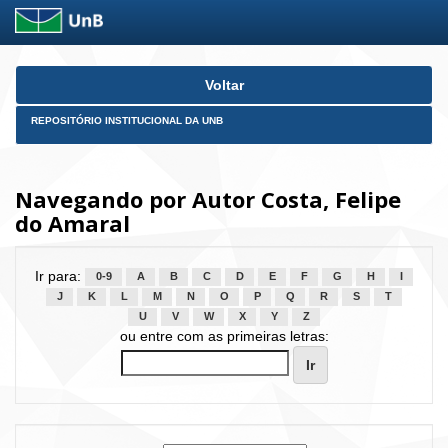
Skip
Voltar
navigation
REPOSITÓRIO INSTITUCIONAL DA UNB
Navegando por Autor Costa, Felipe
do Amaral
Ir para:
0-9
A
B
C
D
E
F
G
H
I
J
K
L
M
N
O
P
Q
R
S
T
U
V
W
X
Y
Z
ou entre com as primeiras letras: