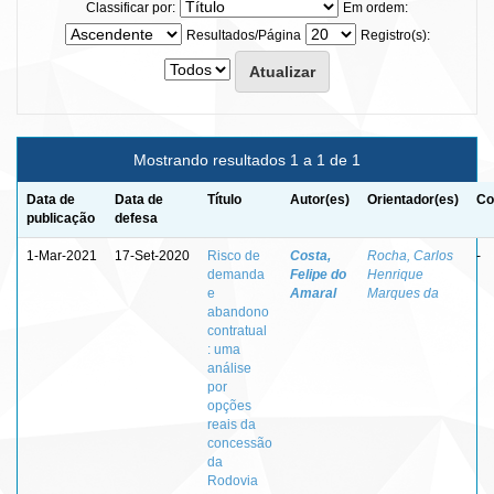
Classificar por:
Em ordem:
Resultados/Página
Registro(s):
Mostrando resultados 1 a 1 de 1
Data de
Data de
Título
Autor(es)
Orientador(es)
Co
publicação
defesa
1-Mar-2021
17-Set-2020
Risco de
Costa,
Rocha, Carlos
-
demanda
Felipe do
Henrique
e
Amaral
Marques da
abandono
contratual
: uma
análise
por
opções
reais da
concessão
da
Rodovia