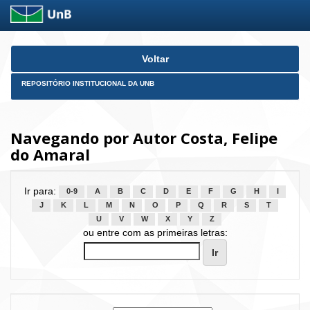
Skip
Voltar
navigation
REPOSITÓRIO INSTITUCIONAL DA UNB
Navegando por Autor Costa, Felipe
do Amaral
Ir para:
0-9
A
B
C
D
E
F
G
H
I
J
K
L
M
N
O
P
Q
R
S
T
U
V
W
X
Y
Z
ou entre com as primeiras letras: