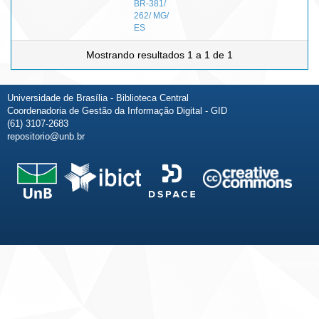
BR-381/
262/ MG/
ES
Mostrando resultados 1 a 1 de 1
Universidade de Brasília - Biblioteca Central
Coordenadoria de Gestão da Informação Digital - GID
(61) 3107-2683
repositorio@unb.br
Fale conosco
Sobre