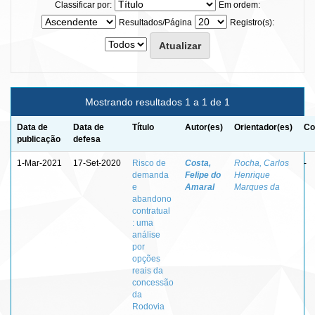
Classificar por:
Em ordem:
Resultados/Página
Registro(s):
Mostrando resultados 1 a 1 de 1
Data de
Data de
Título
Autor(es)
Orientador(es)
Co
publicação
defesa
1-Mar-2021
17-Set-2020
Risco de
Costa,
Rocha, Carlos
-
demanda
Felipe do
Henrique
e
Amaral
Marques da
abandono
contratual
: uma
análise
por
opções
reais da
concessão
da
Rodovia