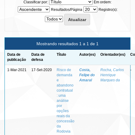
Classificar por:
Em ordem:
Resultados/Página
Registro(s):
Mostrando resultados 1 a 1 de 1
Data de
Data de
Título
Autor(es)
Orientador(es)
Co
publicação
defesa
1-Mar-2021
17-Set-2020
Risco de
Costa,
Rocha, Carlos
-
demanda
Felipe do
Henrique
e
Amaral
Marques da
abandono
contratual
: uma
análise
por
opções
reais da
concessão
da
Rodovia