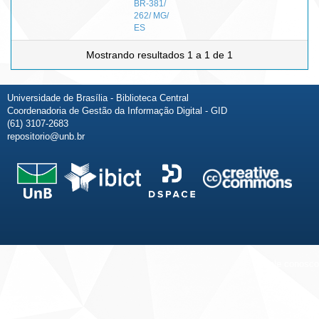
BR-381/
262/ MG/
ES
Mostrando resultados 1 a 1 de 1
Universidade de Brasília - Biblioteca Central
Coordenadoria de Gestão da Informação Digital - GID
(61) 3107-2683
repositorio@unb.br
Fale conosco
Sobre