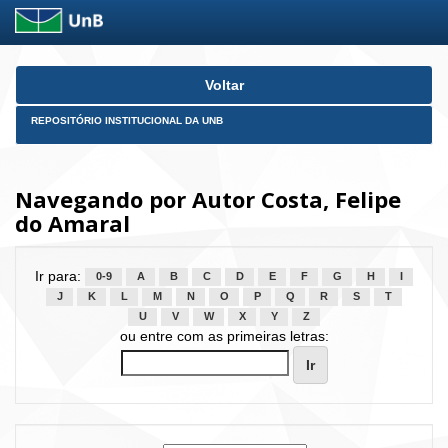
Skip
Voltar
navigation
REPOSITÓRIO INSTITUCIONAL DA UNB
Navegando por Autor Costa, Felipe
do Amaral
Ir para:
0-9
A
B
C
D
E
F
G
H
I
J
K
L
M
N
O
P
Q
R
S
T
U
V
W
X
Y
Z
ou entre com as primeiras letras: