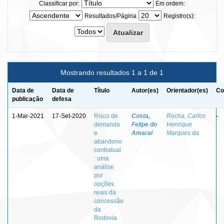
Classificar por:
Em ordem:
Resultados/Página
Registro(s):
Mostrando resultados 1 a 1 de 1
Data de
Data de
Título
Autor(es)
Orientador(es)
Co
publicação
defesa
1-Mar-2021
17-Set-2020
Risco de
Costa,
Rocha, Carlos
-
demanda
Felipe do
Henrique
e
Amaral
Marques da
abandono
contratual
: uma
análise
por
opções
reais da
concessão
da
Rodovia