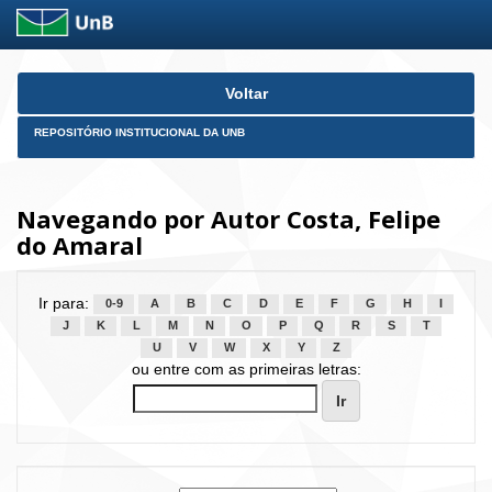
Skip
Voltar
navigation
REPOSITÓRIO INSTITUCIONAL DA UNB
Navegando por Autor Costa, Felipe
do Amaral
Ir para:
0-9
A
B
C
D
E
F
G
H
I
J
K
L
M
N
O
P
Q
R
S
T
U
V
W
X
Y
Z
ou entre com as primeiras letras: