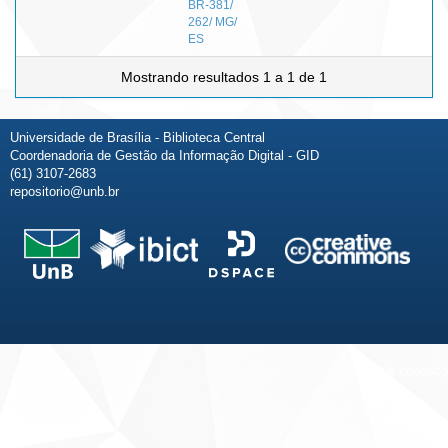
BR-381/
262/ MG/
ES
Mostrando resultados 1 a 1 de 1
Universidade de Brasília - Biblioteca Central
Coordenadoria de Gestão da Informação Digital - GID
(61) 3107-2683
repositorio@unb.br
Fale conosco
Sobre