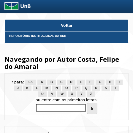
Skip
Voltar
navigation
REPOSITÓRIO INSTITUCIONAL DA UNB
Navegando por Autor Costa, Felipe
do Amaral
Ir para:
0-9
A
B
C
D
E
F
G
H
I
J
K
L
M
N
O
P
Q
R
S
T
U
V
W
X
Y
Z
ou entre com as primeiras letras: