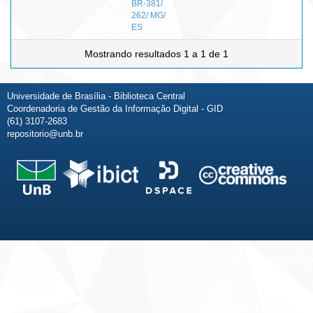
BR-381/
262/ MG/
ES
Mostrando resultados 1 a 1 de 1
Universidade de Brasília - Biblioteca Central
Coordenadoria de Gestão da Informação Digital - GID
(61) 3107-2683
repositorio@unb.br
Fale conosco
Sobre