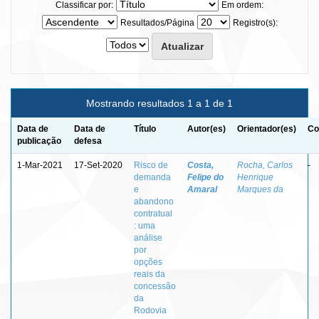
Classificar por:
Em ordem:
Resultados/Página
Registro(s):
Mostrando resultados 1 a 1 de 1
Data de
Data de
Título
Autor(es)
Orientador(es)
Co
publicação
defesa
1-Mar-2021
17-Set-2020
Risco de
Costa,
Rocha, Carlos
-
demanda
Felipe do
Henrique
e
Amaral
Marques da
abandono
contratual
: uma
análise
por
opções
reais da
concessão
da
Rodovia