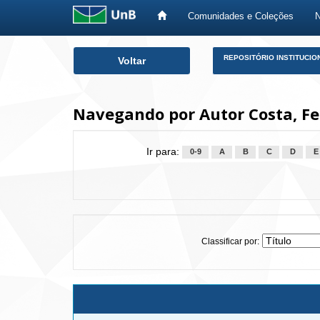
Comunidades e Coleções
Skip
REPOSITÓRIO INSTITUCIO
Voltar
navigation
Navegando por Autor Costa, Fe
Ir para:
0-9
A
B
C
D
E
Classificar por: