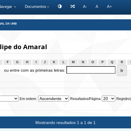
Navegar
Documentos
A-
A
A+
NAL DA UNB
lipe do Amaral
F
G
H
I
J
K
L
M
N
O
P
Q
R
ou entre com as primeiras letras:
Em ordem:
Resultados/Página
Registro(
Mostrando resultados 1 a 1 de 1