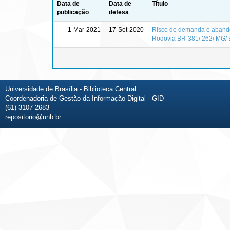
Data de
Data de
Título
publicação
defesa
1-Mar-2021
17-Set-2020
Risco de demanda e abandon
Rodovia BR-381/ 262/ MG/
Universidade de Brasília - Biblioteca Central
Coordenadoria de Gestão da Informação Digital - GID
(61) 3107-2683
repositorio@unb.br