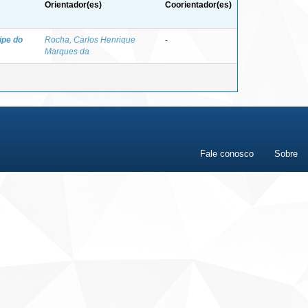
Orientador(es)
Coorientador(es)
ipe do
Rocha, Carlos Henrique
-
Marques da
Fale conosco
Sobre