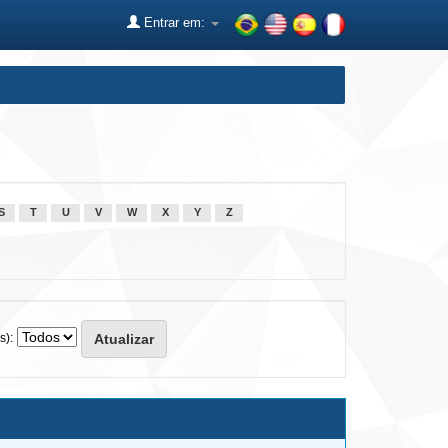
Entrar em:
S
T
U
V
W
X
Y
Z
s):