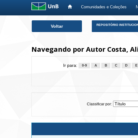
Comunidades e Coleções
Skip
REPOSITÓRIO INSTITUCIO
Voltar
navigation
Navegando por Autor Costa, Ali
Ir para:
0-9
A
B
C
D
E
Classificar por: