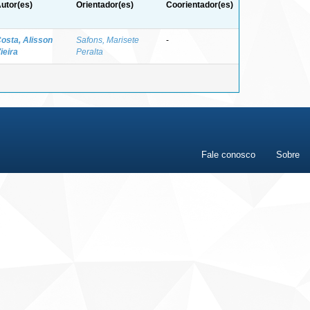
utor(es)
Orientador(es)
Coorientador(es)
osta, Alisson
Safons, Marisete
-
ieira
Peralta
Fale conosco
Sobre