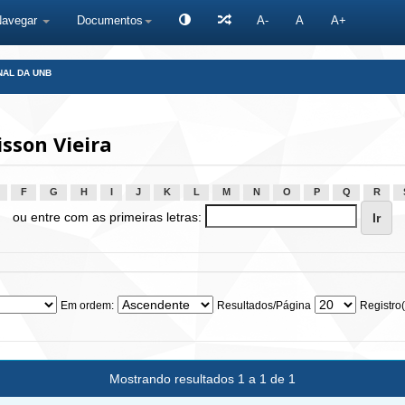
Navegar
Documentos
A-
A
A+
NAL DA UNB
sson Vieira
F
G
H
I
J
K
L
M
N
O
P
Q
R
ou entre com as primeiras letras:
Em ordem:
Resultados/Página
Registro(
Mostrando resultados 1 a 1 de 1