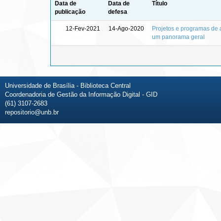
Data de
Data de
Título
publicação
defesa
12-Fev-2021
14-Ago-2020
Projetos e programas de a
um panorama geral
Universidade de Brasília - Biblioteca Central
Coordenadoria de Gestão da Informação Digital - GID
(61) 3107-2683
repositorio@unb.br