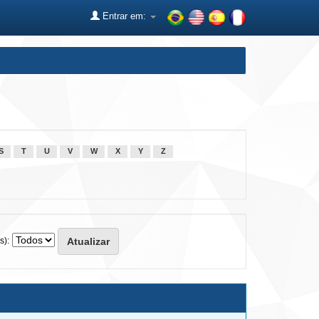
Entrar em:
S
T
U
V
W
X
Y
Z
s):