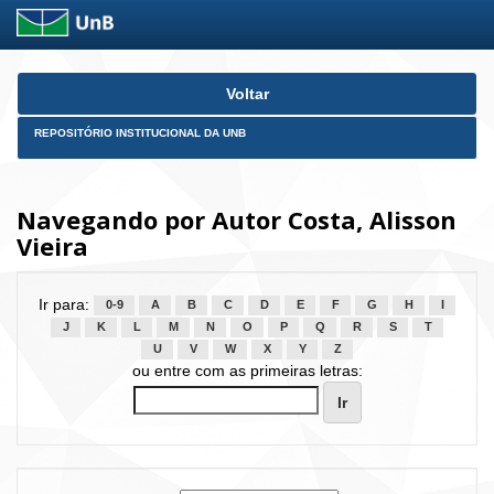
Skip
Voltar
navigation
REPOSITÓRIO INSTITUCIONAL DA UNB
Navegando por Autor Costa, Alisson
Vieira
Ir para:
0-9
A
B
C
D
E
F
G
H
I
J
K
L
M
N
O
P
Q
R
S
T
U
V
W
X
Y
Z
ou entre com as primeiras letras: