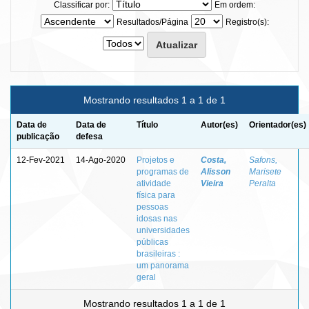
Classificar por:
Em ordem:
Resultados/Página
Registro(s):
Mostrando resultados 1 a 1 de 1
Data de
Data de
Título
Autor(es)
Orientador(es)
publicação
defesa
12-Fev-2021
14-Ago-2020
Projetos e
Costa,
Safons,
programas de
Alisson
Marisete
atividade
Vieira
Peralta
física para
pessoas
idosas nas
universidades
públicas
brasileiras :
um panorama
geral
Mostrando resultados 1 a 1 de 1