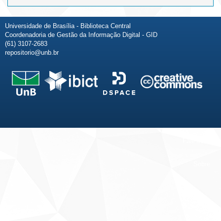
Universidade de Brasília - Biblioteca Central
Coordenadoria de Gestão da Informação Digital - GID
(61) 3107-2683
repositorio@unb.br
Fale conosco
Sobre