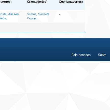
utor(es)
Orientador(es)
Coorientador(es)
osta, Alisson
Safons, Marisete
-
ieira
Peralta
Fale conosco
Sobre