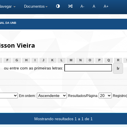
Navegar
Documentos
A-
A
A+
NAL DA UNB
sson Vieira
F
G
H
I
J
K
L
M
N
O
P
Q
R
ou entre com as primeiras letras:
Em ordem:
Resultados/Página
Registro(
Mostrando resultados 1 a 1 de 1