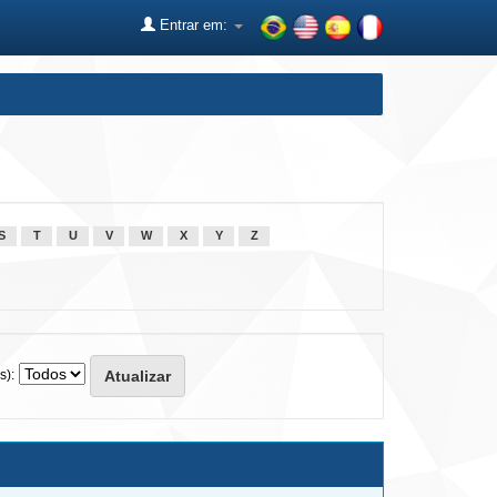
Entrar em:
S
T
U
V
W
X
Y
Z
s):