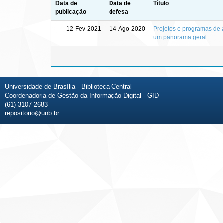
Data de
Data de
Título
publicação
defesa
12-Fev-2021
14-Ago-2020
Projetos e programas de a
um panorama geral
Universidade de Brasília - Biblioteca Central
Coordenadoria de Gestão da Informação Digital - GID
(61) 3107-2683
repositorio@unb.br