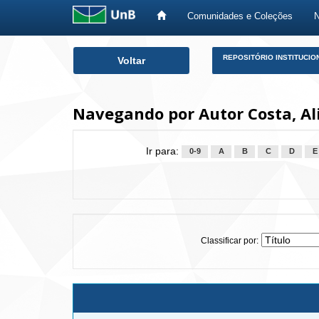
Comunidades e Coleções
Skip
REPOSITÓRIO INSTITUCIO
Voltar
navigation
Navegando por Autor Costa, Ali
Ir para:
0-9
A
B
C
D
E
Classificar por: