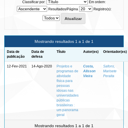
Classificar por:
Em ordem:
Resultados/Página
Registro(s):
Mostrando resultados 1 a 1 de 1
Data de
Data de
Título
Autor(es)
Orientador(es)
publicação
defesa
12-Fev-2021
14-Ago-2020
Projetos e
Costa,
Safons,
programas de
Alisson
Marisete
atividade
Vieira
Peralta
física para
pessoas
idosas nas
universidades
públicas
brasileiras :
um panorama
geral
Mostrando resultados 1 a 1 de 1