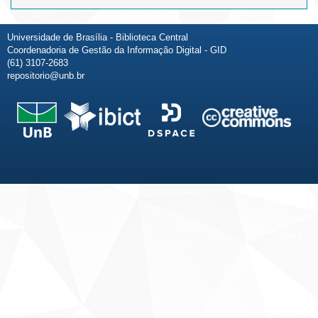
Universidade de Brasília - Biblioteca Central
Coordenadoria de Gestão da Informação Digital - GID
(61) 3107-2683
repositorio@unb.br
Fale conosco
Sobre