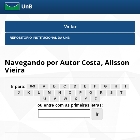
Skip
Voltar
navigation
REPOSITÓRIO INSTITUCIONAL DA UNB
Navegando por Autor Costa, Alisson
Vieira
Ir para:
0-9
A
B
C
D
E
F
G
H
I
J
K
L
M
N
O
P
Q
R
S
T
U
V
W
X
Y
Z
ou entre com as primeiras letras: