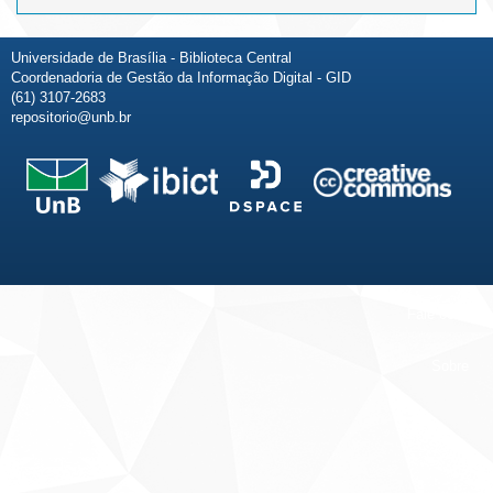
Universidade de Brasília - Biblioteca Central
Coordenadoria de Gestão da Informação Digital - GID
(61) 3107-2683
repositorio@unb.br
Fale conosco
Sobre