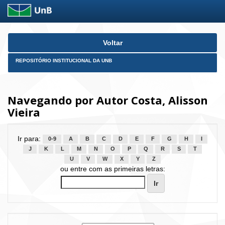
Skip
Voltar
navigation
REPOSITÓRIO INSTITUCIONAL DA UNB
Navegando por Autor Costa, Alisson
Vieira
Ir para:
0-9
A
B
C
D
E
F
G
H
I
J
K
L
M
N
O
P
Q
R
S
T
U
V
W
X
Y
Z
ou entre com as primeiras letras: