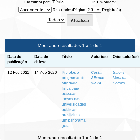
Classificar por:
Em ordem:
Resultados/Página
Registro(s):
Mostrando resultados 1 a 1 de 1
Data de
Data de
Título
Autor(es)
Orientador(es)
publicação
defesa
12-Fev-2021
14-Ago-2020
Projetos e
Costa,
Safons,
programas de
Alisson
Marisete
atividade
Vieira
Peralta
física para
pessoas
idosas nas
universidades
públicas
brasileiras :
um panorama
geral
Mostrando resultados 1 a 1 de 1