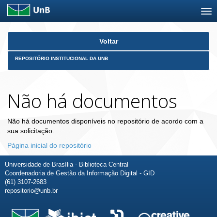
Skip
Voltar
navigation
REPOSITÓRIO INSTITUCIONAL DA UNB
Não há documentos
Não há documentos disponíveis no repositório de acordo com a
sua solicitação.
Página inicial do repositório
Universidade de Brasília - Biblioteca Central
Coordenadoria de Gestão da Informação Digital - GID
(61) 3107-2683
repositorio@unb.br