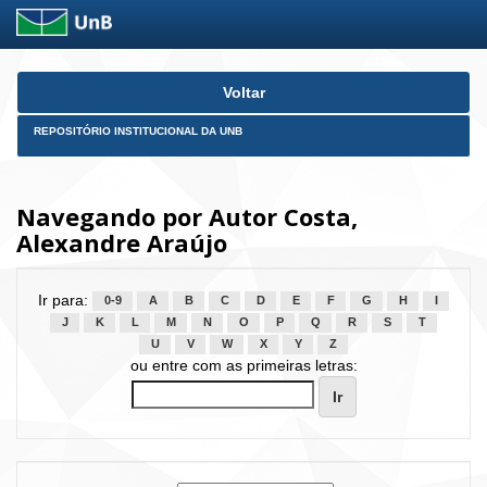
Skip
Voltar
navigation
REPOSITÓRIO INSTITUCIONAL DA UNB
Navegando por Autor Costa,
Alexandre Araújo
Ir para:
0-9
A
B
C
D
E
F
G
H
I
J
K
L
M
N
O
P
Q
R
S
T
U
V
W
X
Y
Z
ou entre com as primeiras letras: