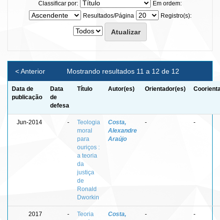
Classificar por:
Em ordem:
Resultados/Página
Registro(s):
< Anterior
Mostrando resultados 11 a 12 de 12
Data de
Data
Título
Autor(es)
Orientador(es)
Coorient
publicação
de
defesa
Jun-2014
-
Teologia
Costa,
-
-
moral
Alexandre
para
Araújo
ouriços :
a teoria
da
justiça
de
Ronald
Dworkin
2017
-
Teoria
Costa,
-
-