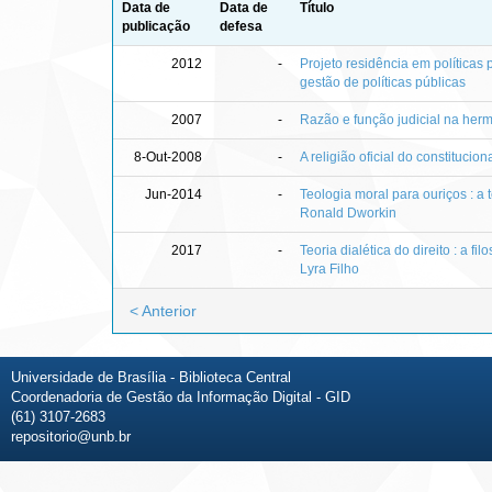
Data de
Data de
Título
publicação
defesa
2012
-
Projeto residência em políticas
gestão de políticas públicas
2007
-
Razão e função judicial na herm
8-Out-2008
-
A religião oficial do constituci
Jun-2014
-
Teologia moral para ouriços : a t
Ronald Dworkin
2017
-
Teoria dialética do direito : a fil
Lyra Filho
< Anterior
Universidade de Brasília - Biblioteca Central
Coordenadoria de Gestão da Informação Digital - GID
(61) 3107-2683
repositorio@unb.br