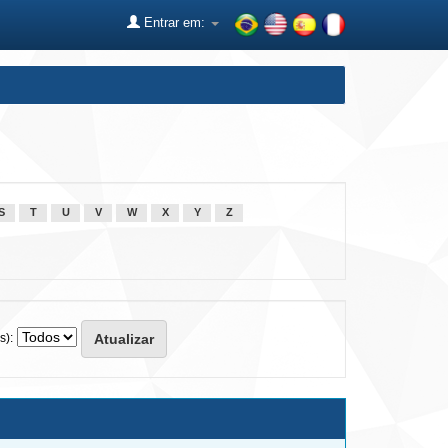
Entrar em:
S
T
U
V
W
X
Y
Z
s):