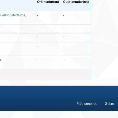
Orientador(es)
Coorientador(es)
 Latino
;
Medeiros,
-
-
-
-
-
-
-
-
s
-
-
Fale conosco
Sobre