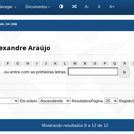
Navegar
Documentos
A-
A
A+
NAL DA UNB
lexandre Araújo
F
G
H
I
J
K
L
M
N
O
P
Q
R
ou entre com as primeiras letras:
Em ordem:
Resultados/Página
Registro(
Mostrando resultados 8 a 12 de 12