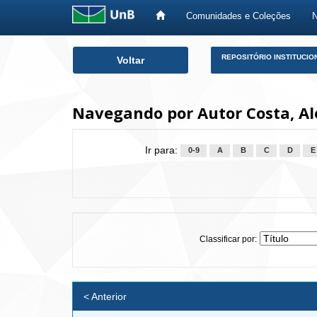
Comunidades e Coleções
Skip
REPOSITÓRIO INSTITUCIO
Voltar
navigation
Navegando por Autor Costa, A
Ir para:
0-9
A
B
C
D
E
Classificar por:
< Anterior