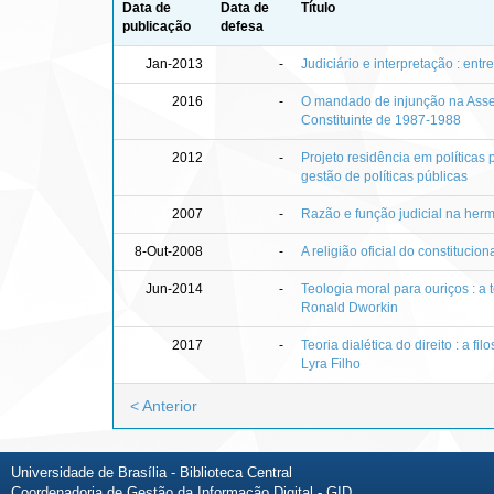
Data de
Data de
Título
publicação
defesa
Jan-2013
-
Judiciário e interpretação : entre
2016
-
O mandado de injunção na Ass
Constituinte de 1987-1988
2012
-
Projeto residência em políticas
gestão de políticas públicas
2007
-
Razão e função judicial na herm
8-Out-2008
-
A religião oficial do constituci
Jun-2014
-
Teologia moral para ouriços : a t
Ronald Dworkin
2017
-
Teoria dialética do direito : a fil
Lyra Filho
< Anterior
Universidade de Brasília - Biblioteca Central
Coordenadoria de Gestão da Informação Digital - GID