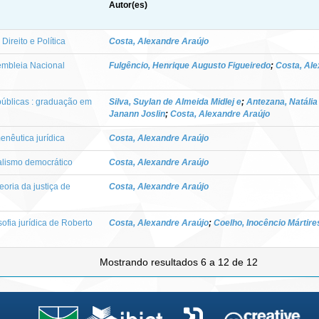
Autor(es)
 Direito e Política
Costa, Alexandre Araújo
embleia Nacional
Fulgêncio, Henrique Augusto Figueiredo
;
Costa, Ale
 públicas : graduação em
Silva, Suylan de Almeida Midlej e
;
Antezana, Natália
Janann Joslin
;
Costa, Alexandre Araújo
enêutica jurídica
Costa, Alexandre Araújo
onalismo democrático
Costa, Alexandre Araújo
eoria da justiça de
Costa, Alexandre Araújo
osofia jurídica de Roberto
Costa, Alexandre Araújo
;
Coelho, Inocêncio Mártire
Mostrando resultados 6 a 12 de 12