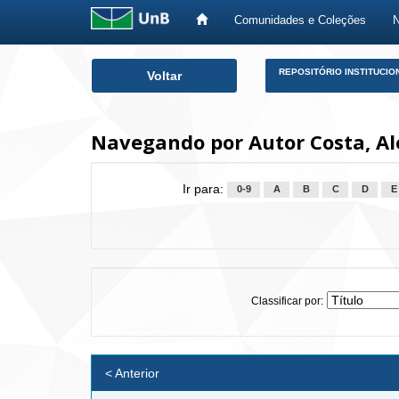
Comunidades e Coleções
Skip
REPOSITÓRIO INSTITUCIO
Voltar
navigation
Navegando por Autor Costa, A
Ir para:
0-9
A
B
C
D
E
Classificar por:
< Anterior