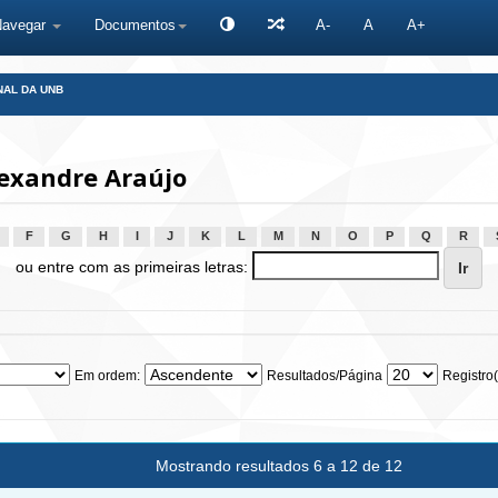
Navegar
Documentos
A-
A
A+
NAL DA UNB
lexandre Araújo
F
G
H
I
J
K
L
M
N
O
P
Q
R
ou entre com as primeiras letras:
Em ordem:
Resultados/Página
Registro(
Mostrando resultados 6 a 12 de 12