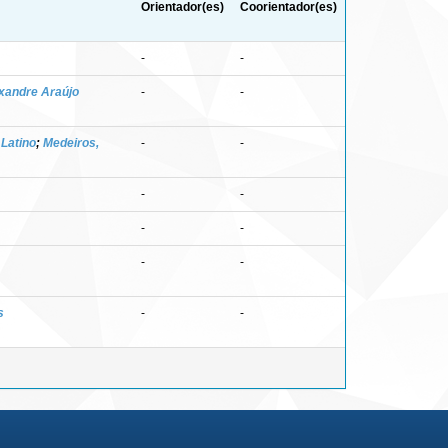
Orientador(es)
Coorientador(es)
-
-
xandre Araújo
-
-
 Latino
;
Medeiros,
-
-
-
-
-
-
-
-
s
-
-