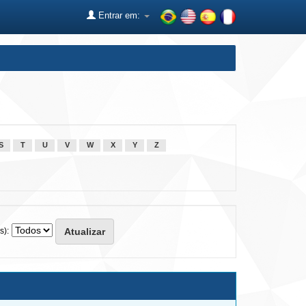
Entrar em:
S
T
U
V
W
X
Y
Z
s):