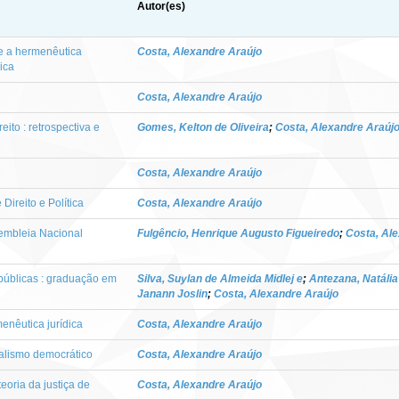
Autor(es)
re a hermenêutica
Costa, Alexandre Araújo
dica
Costa, Alexandre Araújo
eito : retrospectiva e
Gomes, Kelton de Oliveira
;
Costa, Alexandre Araúj
Costa, Alexandre Araújo
 Direito e Política
Costa, Alexandre Araújo
embleia Nacional
Fulgêncio, Henrique Augusto Figueiredo
;
Costa, Al
 públicas : graduação em
Silva, Suylan de Almeida Midlej e
;
Antezana, Natália
Janann Joslin
;
Costa, Alexandre Araújo
enêutica jurídica
Costa, Alexandre Araújo
onalismo democrático
Costa, Alexandre Araújo
teoria da justiça de
Costa, Alexandre Araújo