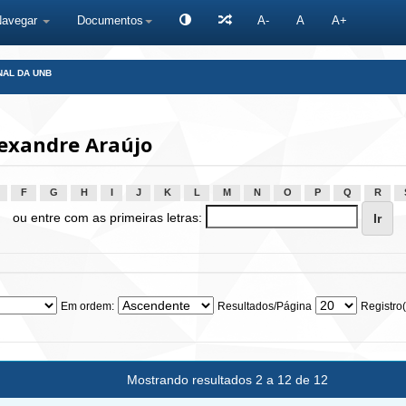
Navegar
Documentos
A-
A
A+
NAL DA UNB
lexandre Araújo
F
G
H
I
J
K
L
M
N
O
P
Q
R
ou entre com as primeiras letras:
Em ordem:
Resultados/Página
Registro(
Mostrando resultados 2 a 12 de 12