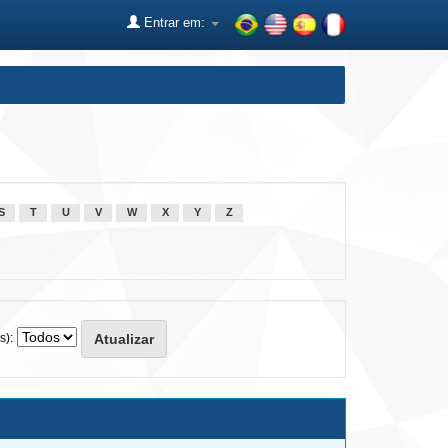
Entrar em:
S
T
U
V
W
X
Y
Z
s):