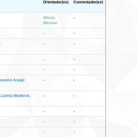
Orientador(es)
Coorientador(es)
Milovic,
-
Miroslav
-
-
o
-
-
-
-
-
-
exandre Araújo
-
-
 Latino
;
Medeiros,
-
-
-
-
-
-
-
-