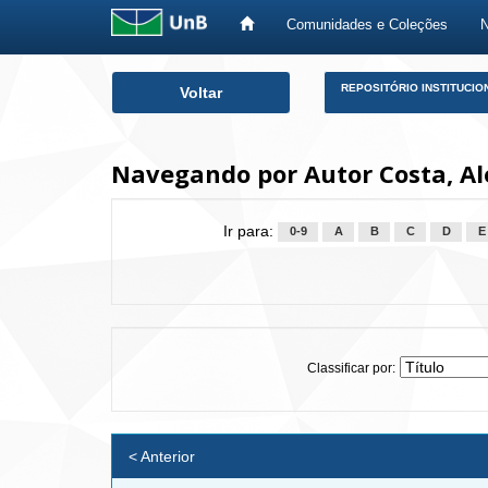
Comunidades e Coleções
Skip
REPOSITÓRIO INSTITUCIO
Voltar
navigation
Navegando por Autor Costa, A
Ir para:
0-9
A
B
C
D
E
Classificar por:
< Anterior