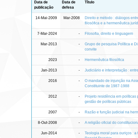
Data de
Data de
Título
publicação
defesa
14-Mai-2009
Mar-2008
Direito e método : diálogos ent
filosófica e a hermenêutica jurí
7-Mar-2024
-
Filosofia, direito e linguagem
Mar-2013
-
Grupo de pesquisa Política e Dir
convite
2023
-
Hermenêutica filosófica
Jan-2013
-
Judiciário e interpretação : entre
2016
-
O mandado de injunção na Ass
Constituinte de 1987-1988
2012
-
Projeto residência em políticas
gestão de políticas públicas
2007
-
Razão e função judicial na herm
8-Out-2008
-
A religião oficial do constituci
Jun-2014
-
Teologia moral para ouriços : a 