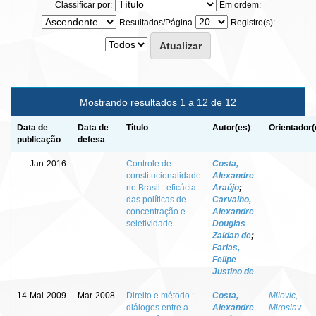
Classificar por:
Em ordem:
Resultados/Página
Registro(s):
Mostrando resultados 1 a 12 de 12
Data de
Data de
Título
Autor(es)
Orientador(
publicação
defesa
Jan-2016
-
Controle de
Costa,
-
constitucionalidade
Alexandre
no Brasil : eficácia
Araújo
;
das políticas de
Carvalho,
concentração e
Alexandre
seletividade
Douglas
Zaidan de
;
Farias,
Felipe
Justino de
14-Mai-2009
Mar-2008
Direito e método :
Costa,
Milovic,
diálogos entre a
Alexandre
Miroslav