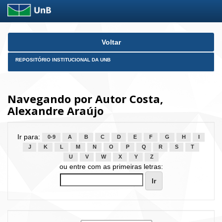
Skip
Voltar
navigation
REPOSITÓRIO INSTITUCIONAL DA UNB
Navegando por Autor Costa,
Alexandre Araújo
Ir para:
0-9
A
B
C
D
E
F
G
H
I
J
K
L
M
N
O
P
Q
R
S
T
U
V
W
X
Y
Z
ou entre com as primeiras letras: