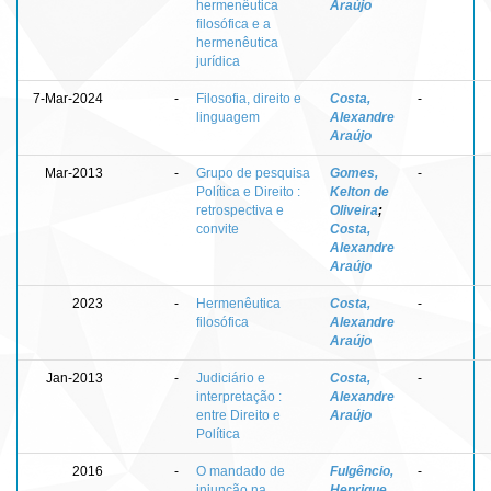
hermenêutica
Araújo
filosófica e a
hermenêutica
jurídica
7-Mar-2024
-
Filosofia, direito e
Costa,
-
linguagem
Alexandre
Araújo
Mar-2013
-
Grupo de pesquisa
Gomes,
-
Política e Direito :
Kelton de
retrospectiva e
Oliveira
;
convite
Costa,
Alexandre
Araújo
2023
-
Hermenêutica
Costa,
-
filosófica
Alexandre
Araújo
Jan-2013
-
Judiciário e
Costa,
-
interpretação :
Alexandre
entre Direito e
Araújo
Política
2016
-
O mandado de
Fulgêncio,
-
injunção na
Henrique