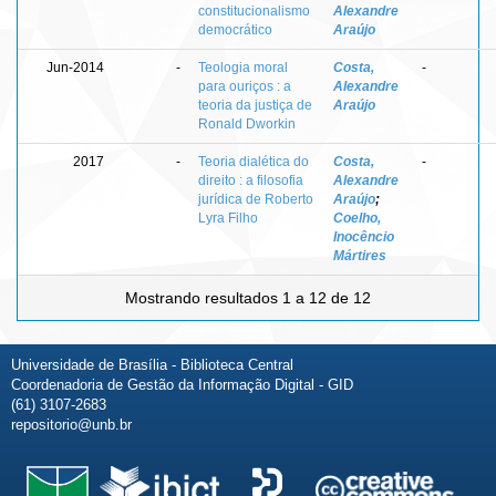
constitucionalismo
Alexandre
democrático
Araújo
Jun-2014
-
Teologia moral
Costa,
-
para ouriços : a
Alexandre
teoria da justiça de
Araújo
Ronald Dworkin
2017
-
Teoria dialética do
Costa,
-
direito : a filosofia
Alexandre
jurídica de Roberto
Araújo
;
Lyra Filho
Coelho,
Inocêncio
Mártires
Mostrando resultados 1 a 12 de 12
Universidade de Brasília - Biblioteca Central
Coordenadoria de Gestão da Informação Digital - GID
(61) 3107-2683
repositorio@unb.br