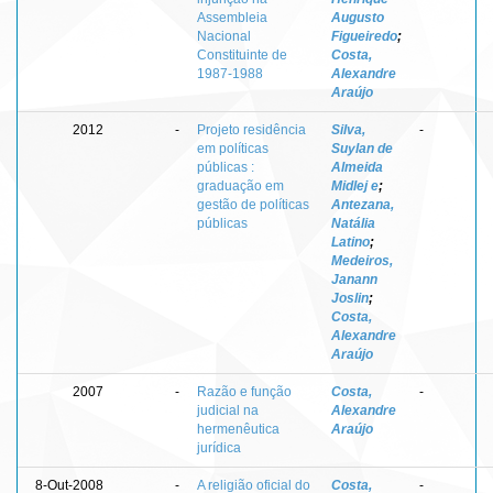
Assembleia
Augusto
Nacional
Figueiredo
;
Constituinte de
Costa,
1987-1988
Alexandre
Araújo
2012
-
Projeto residência
Silva,
-
em políticas
Suylan de
públicas :
Almeida
graduação em
Midlej e
;
gestão de políticas
Antezana,
públicas
Natália
Latino
;
Medeiros,
Janann
Joslin
;
Costa,
Alexandre
Araújo
2007
-
Razão e função
Costa,
-
judicial na
Alexandre
hermenêutica
Araújo
jurídica
8-Out-2008
-
A religião oficial do
Costa,
-