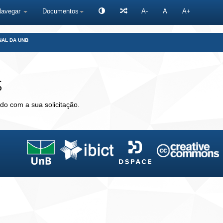
Navegar
Documentos
A-
A
A+
NAL DA UNB
s
do com a sua solicitação.