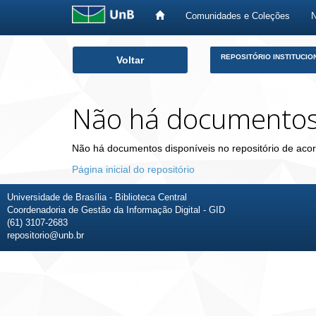
Comunidades e Coleções
Skip
REPOSITÓRIO INSTITUCIO
Voltar
navigation
Não há documento
Não há documentos disponíveis no repositório de acor
Página inicial do repositório
Universidade de Brasília - Biblioteca Central
Coordenadoria de Gestão da Informação Digital - GID
(61) 3107-2683
repositorio@unb.br