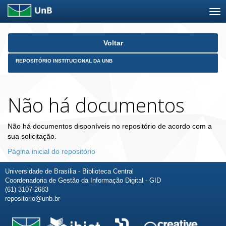
Skip
Voltar
navigation
REPOSITÓRIO INSTITUCIONAL DA UNB
Não há documentos
Não há documentos disponíveis no repositório de acordo com a
sua solicitação.
Página inicial do repositório
Universidade de Brasília - Biblioteca Central
Coordenadoria de Gestão da Informação Digital - GID
(61) 3107-2683
repositorio@unb.br