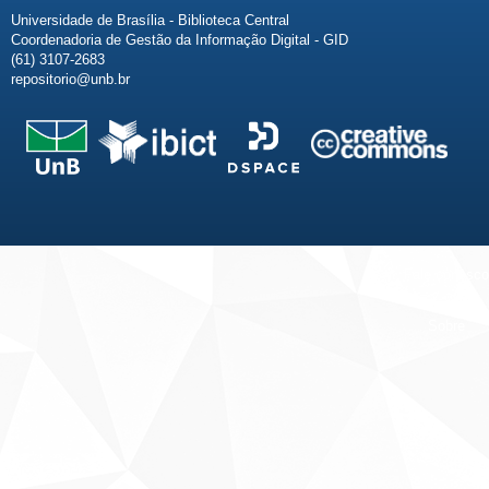
Universidade de Brasília - Biblioteca Central
Coordenadoria de Gestão da Informação Digital - GID
(61) 3107-2683
repositorio@unb.br
Fale conosco
Sobre