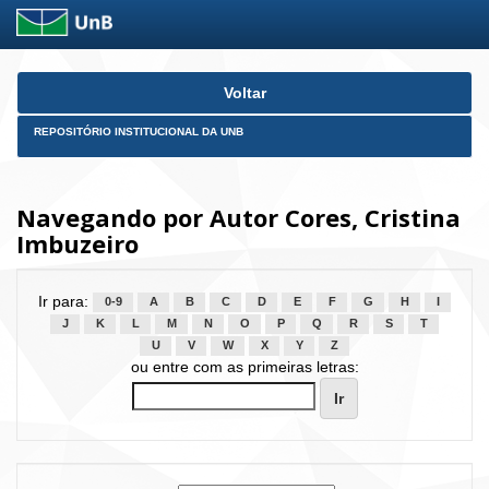
Skip
Voltar
navigation
REPOSITÓRIO INSTITUCIONAL DA UNB
Navegando por Autor Cores, Cristina
Imbuzeiro
Ir para:
0-9
A
B
C
D
E
F
G
H
I
J
K
L
M
N
O
P
Q
R
S
T
U
V
W
X
Y
Z
ou entre com as primeiras letras: