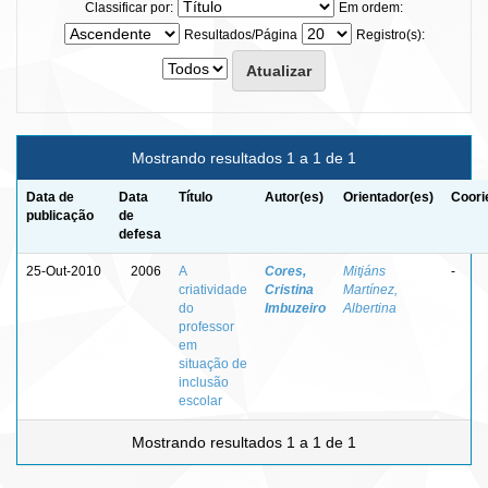
Classificar por:
Em ordem:
Resultados/Página
Registro(s):
Mostrando resultados 1 a 1 de 1
Data de
Data
Título
Autor(es)
Orientador(es)
Coori
publicação
de
defesa
25-Out-2010
2006
A
Cores,
Mitjáns
-
criatividade
Cristina
Martínez,
do
Imbuzeiro
Albertina
professor
em
situação de
inclusão
escolar
Mostrando resultados 1 a 1 de 1