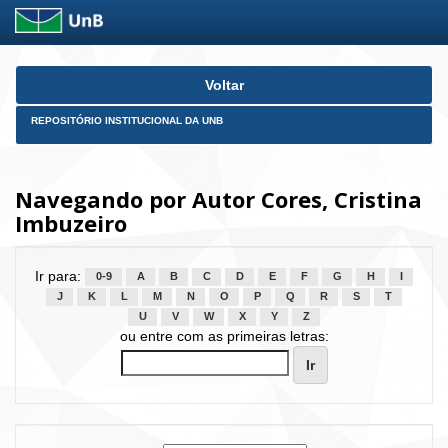
Skip
Voltar
navigation
REPOSITÓRIO INSTITUCIONAL DA UNB
Navegando por Autor Cores, Cristina
Imbuzeiro
Ir para:
0-9
A
B
C
D
E
F
G
H
I
J
K
L
M
N
O
P
Q
R
S
T
U
V
W
X
Y
Z
ou entre com as primeiras letras: