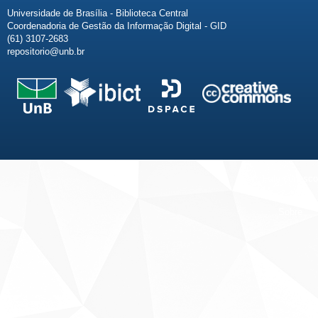
Universidade de Brasília - Biblioteca Central
Coordenadoria de Gestão da Informação Digital - GID
(61) 3107-2683
repositorio@unb.br
Fale conosco
Sobre