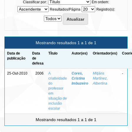
Classificar por:
Em ordem:
Resultados/Página
Registro(s):
Mostrando resultados 1 a 1 de 1
Data de
Data
Título
Autor(es)
Orientador(es)
Coori
publicação
de
defesa
25-Out-2010
2006
A
Cores,
Mitjáns
-
criatividade
Cristina
Martínez,
do
Imbuzeiro
Albertina
professor
em
situação de
inclusão
escolar
Mostrando resultados 1 a 1 de 1