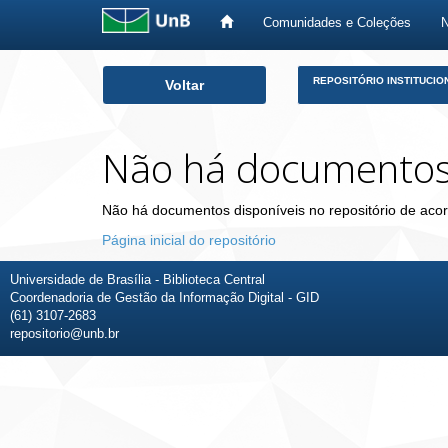
Comunidades e Coleções
Skip
REPOSITÓRIO INSTITUCIO
Voltar
navigation
Não há documento
Não há documentos disponíveis no repositório de acor
Página inicial do repositório
Universidade de Brasília - Biblioteca Central
Coordenadoria de Gestão da Informação Digital - GID
(61) 3107-2683
repositorio@unb.br