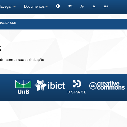
Navegar
Documentos
A-
A
A+
NAL DA UNB
s
do com a sua solicitação.