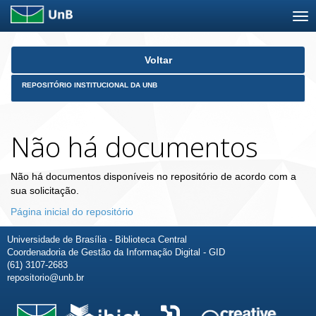
Skip
Voltar
navigation
REPOSITÓRIO INSTITUCIONAL DA UNB
Não há documentos
Não há documentos disponíveis no repositório de acordo com a
sua solicitação.
Página inicial do repositório
Universidade de Brasília - Biblioteca Central
Coordenadoria de Gestão da Informação Digital - GID
(61) 3107-2683
repositorio@unb.br