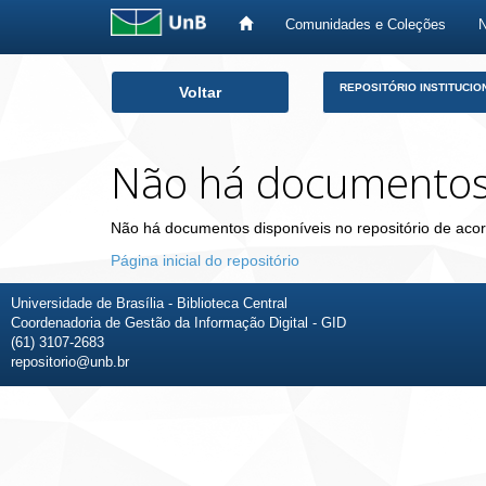
Comunidades e Coleções
Skip
REPOSITÓRIO INSTITUCIO
Voltar
navigation
Não há documento
Não há documentos disponíveis no repositório de acor
Página inicial do repositório
Universidade de Brasília - Biblioteca Central
Coordenadoria de Gestão da Informação Digital - GID
(61) 3107-2683
repositorio@unb.br