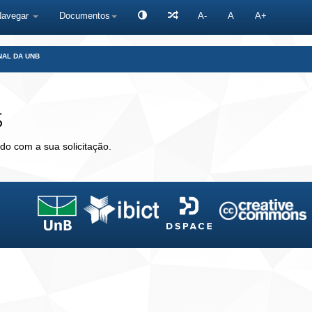
Navegar
Documentos
A-
A
A+
NAL DA UNB
s
do com a sua solicitação.