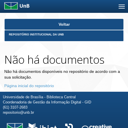
Skip
Voltar
navigation
REPOSITÓRIO INSTITUCIONAL DA UNB
Não há documentos
Não há documentos disponíveis no repositório de acordo com a
sua solicitação.
Página inicial do repositório
Universidade de Brasília - Biblioteca Central
Coordenadoria de Gestão da Informação Digital - GID
(61) 3107-2683
repositorio@unb.br