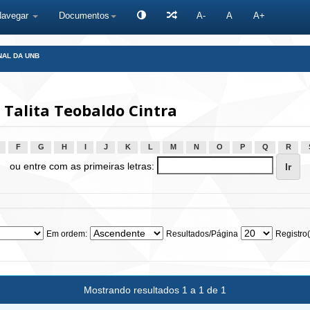
Navegar
Documentos
A-
A
A+
NAL DA UNB
 Talita Teobaldo Cintra
F
G
H
I
J
K
L
M
N
O
P
Q
R
ou entre com as primeiras letras:
Em ordem:
Resultados/Página
Registro(
Mostrando resultados 1 a 1 de 1