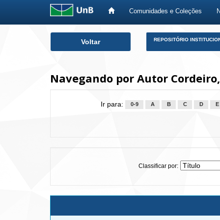
Comunidades e Coleções
Skip
REPOSITÓRIO INSTITUCIO
Voltar
navigation
Navegando por Autor Cordeiro,
Ir para:
0-9
A
B
C
D
E
Classificar por: