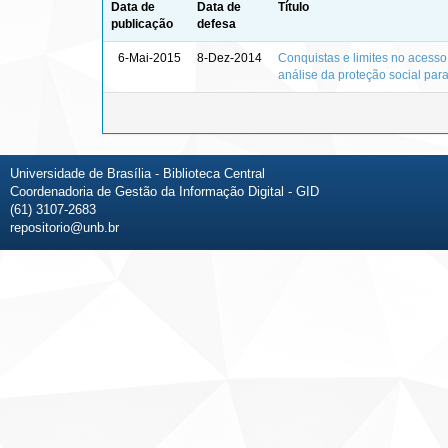
Data de
Data de
Título
publicação
defesa
6-Mai-2015
8-Dez-2014
Conquistas e limites no acesso
análise da proteção social par
Universidade de Brasília - Biblioteca Central
Coordenadoria de Gestão da Informação Digital - GID
(61) 3107-2683
repositorio@unb.br