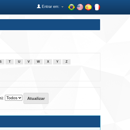
Entrar em:
S
T
U
V
W
X
Y
Z
s):