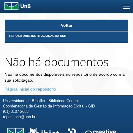
Skip
Voltar
navigation
REPOSITÓRIO INSTITUCIONAL DA UNB
Não há documentos
Não há documentos disponíveis no repositório de acordo com a
sua solicitação.
Página inicial do repositório
Universidade de Brasília - Biblioteca Central
Coordenadoria de Gestão da Informação Digital - GID
(61) 3107-2683
repositorio@unb.br