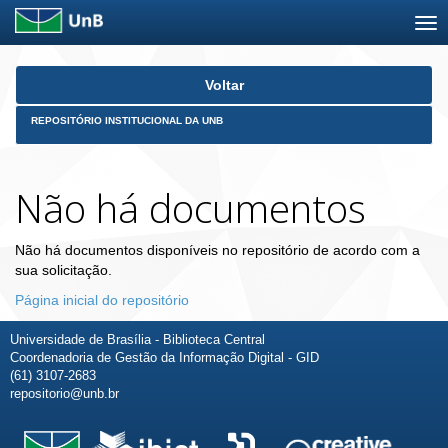
Skip
Voltar
navigation
REPOSITÓRIO INSTITUCIONAL DA UNB
Não há documentos
Não há documentos disponíveis no repositório de acordo com a
sua solicitação.
Página inicial do repositório
Universidade de Brasília - Biblioteca Central
Coordenadoria de Gestão da Informação Digital - GID
(61) 3107-2683
repositorio@unb.br