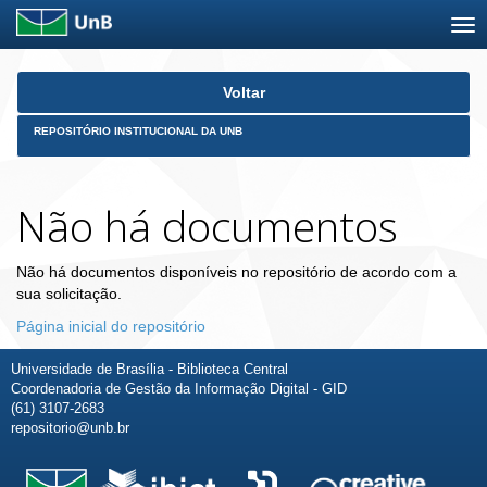
Skip
Voltar
navigation
REPOSITÓRIO INSTITUCIONAL DA UNB
Não há documentos
Não há documentos disponíveis no repositório de acordo com a
sua solicitação.
Página inicial do repositório
Universidade de Brasília - Biblioteca Central
Coordenadoria de Gestão da Informação Digital - GID
(61) 3107-2683
repositorio@unb.br