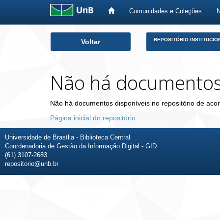
Comunidades e Coleções
Skip
REPOSITÓRIO INSTITUCIO
Voltar
navigation
Não há documento
Não há documentos disponíveis no repositório de acor
Página inicial do repositório
Universidade de Brasília - Biblioteca Central
Coordenadoria de Gestão da Informação Digital - GID
(61) 3107-2683
repositorio@unb.br