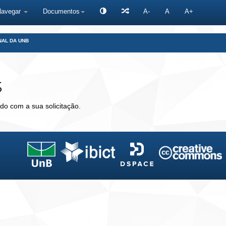
Navegar
Documentos
A-
A
A+
NAL DA UNB
s
do com a sua solicitação.