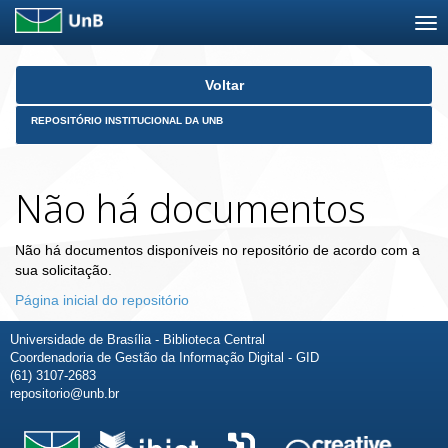
Skip
Voltar
navigation
REPOSITÓRIO INSTITUCIONAL DA UNB
Não há documentos
Não há documentos disponíveis no repositório de acordo com a
sua solicitação.
Página inicial do repositório
Universidade de Brasília - Biblioteca Central
Coordenadoria de Gestão da Informação Digital - GID
(61) 3107-2683
repositorio@unb.br