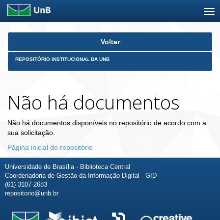
Skip
Voltar
navigation
REPOSITÓRIO INSTITUCIONAL DA UNB
Não há documentos
Não há documentos disponíveis no repositório de acordo com a
sua solicitação.
Página inicial do repositório
Universidade de Brasília - Biblioteca Central
Coordenadoria de Gestão da Informação Digital - GID
(61) 3107-2683
repositorio@unb.br